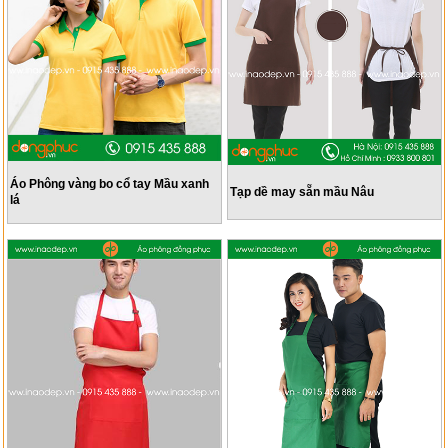
Áo Phông vàng bo cổ tay Mầu xanh
Tạp dề may sẵn mầu Nâu
lá