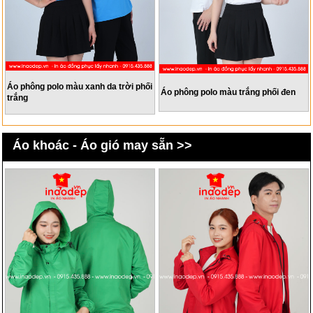
Áo phông polo màu xanh da trời phối
Áo phông polo màu trắng phối đen
trắng
Áo khoác - Áo gió may sẵn >>