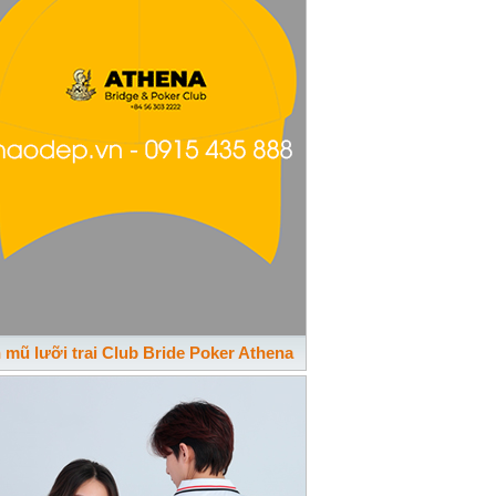
n mũ lưỡi trai Club Bride Poker Athena