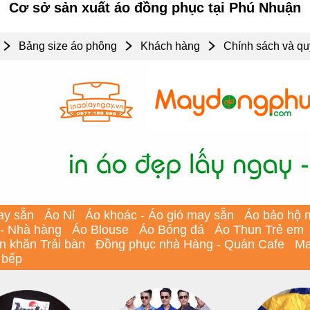
Cơ sở sản xuất áo đồng phục tại Phú Nhuận
Bảng size áo phông
Khách hàng
Chính sách và qu
ay sẵn
Áo Nỉ
Áo khoác - Áo gió may sẵn
Áo bảo hộ 
 - Nhà hàng
Áo Blouse
Áo Bóng đá
Áo Thun Trẻ em
In khăn Trải bàn
Đồng phục nhà Hàng - Quán Cafe
Ma
 bếp