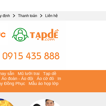
y định
Thanh toán
Liên hệ
may sẵn
Mũ lưỡi trai
Tạp dề
Áo đoàn - Áo đội
Áo cờ đỏ
In
y Đồng Phục
Mẫu áo họp lớp