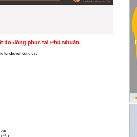
t áo đồng phục tại Phú Nhuận
g tôi chuyên cung cấp:
I
loại
u cầu.