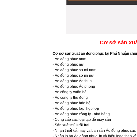
Cơ sở sản xuấ
Cơ sở sản xuất áo đồng phục tại Phú Nhuận
chún
- Áo đồng phục nam
- Áo đồng phục nữ
- Áo đồng phục sơ mi nam
- Áo đồng phục sơ mi nữ
- Áo đồng phục Áo thun
- Áo đồng phục Áo phông
- Áo công ty xuân hè
- Áo công ty thu đông
- Áo đồng phục bảo hộ
- Áo đồng phục lớp, họp lớp
- Áo đồng phục công ty - nhà hàng
- Cung cấp các loại tạp dề may sẵn
- Sản xuất mũ lưỡi trai
- Nhận thiết kế, may và bán sẵn Áo đồng phục các 
- Nhận in áo Áo đồng phục, in và thêu logo theo yê