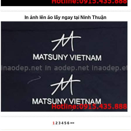
In ảnh lên áo lấy ngay tại Ninh Thuận
1
2
3
4
5
6
>>