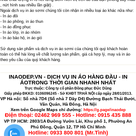
, nứt hình sau nhiều lần giặt) .
Ngoài dịch vụ in áo sơmi chúng tôi còn nhận in nhiều loại áo khác nữa như:
- In áo đôi
- In áo phông, in áo thun
- In áo đồng phục
- In áo lớp, in áo nhóm
- In áo bảo hộ, in áo gió
Sử dụng sản phẩm và dịch vụ in áo sơmi của chúng tôi quý khách hoàn
toàn có thể hài lòng về chất lượng sản phẩm, giá cả hợp lý, may và in áo
theo yêu cầu của quý khách hàng.
INAODEP.VN - DỊCH VỤ IN ÁO HÀNG ĐẦU - IN
ÁOTRONG THỜI GIAN NHANH NHẤT
Trực thuộc: Công ty cổ phần Đồng phục Đức Dũng
Giấy phép ĐKKD: 0106096245 - Sở KHĐT TP.HÀ NỘI cấp ngày 28/01/2013.
VP Hà nội: Số nhà 7D4 (Số nhà 7 Dãy D4) Đường Bạch Thái Bưởi,
Văn Quán, Hà Đông, Hà Nội
Xem trên Google Maps chỉ đường:
https://g.page/inaodep
Điện thoại:
02462 969 555 - Hotline: 0915 435 888
VP TP HCM: 2803/1A Đường Vườn Lài, Khu phố 1, Phường An
Phú Đồng, Quận 12, TP Hồ Chí Minh
Hotline: 0933 800 801 (Mr.Tình)