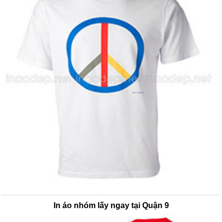
In áo nhóm lấy ngay tại Quận 9