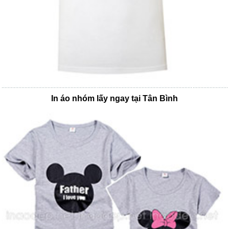
In áo nhóm lấy ngay tại Tân Bình