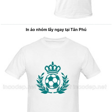
In áo nhóm lấy ngay tại Tân Phú