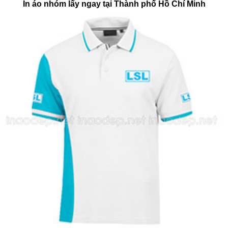
In áo nhóm lấy ngay tại Thành phố Hồ Chí Minh