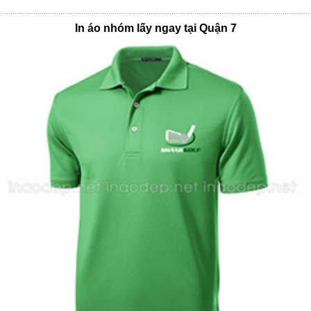
In áo nhóm lấy ngay tại Quận 7