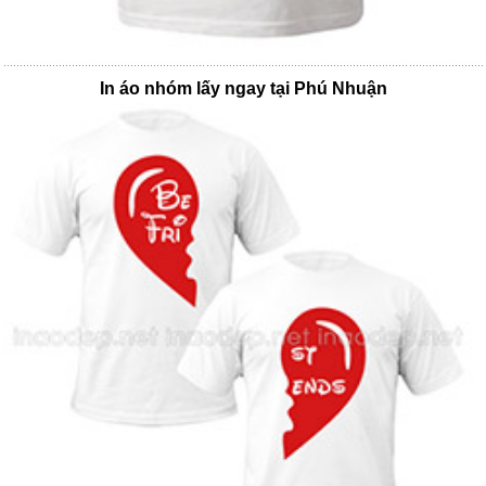
In áo nhóm lấy ngay tại Phú Nhuận