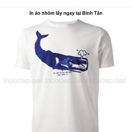
In áo nhóm lấy ngay tại Bình Tân