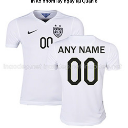
In áo nhóm lấy ngay tại Quận 8