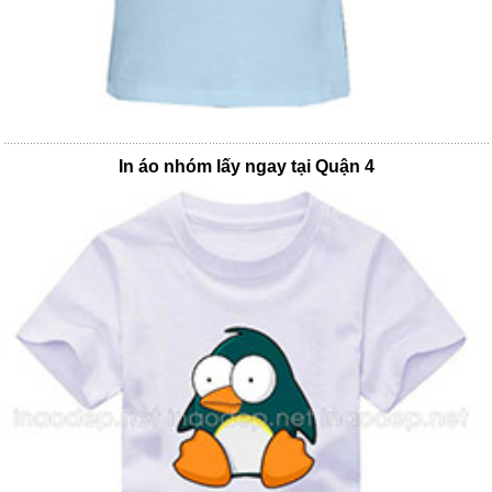
In áo nhóm lấy ngay tại Quận 4