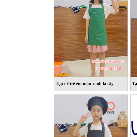
Tạp dề trẻ em màu xanh lá cây
Tạ