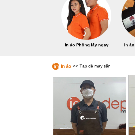
In áo Phông lấy ngay
In ản
>>
In áo
Tạp dề may sẵn