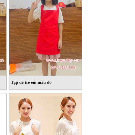
Tạp dề trẻ em màu đỏ