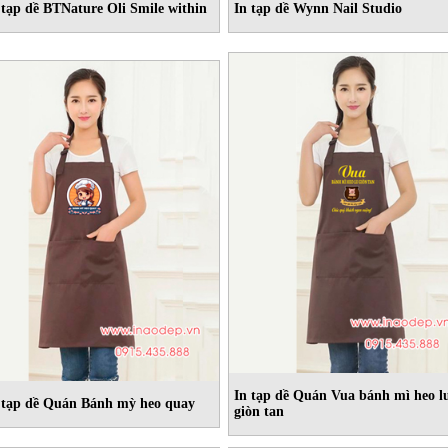
 tạp dề BTNature Oli Smile within
In tạp dề Wynn Nail Studio
In tạp dề Quán Vua bánh mì heo l
 tạp dề Quán Bánh mỳ heo quay
giòn tan