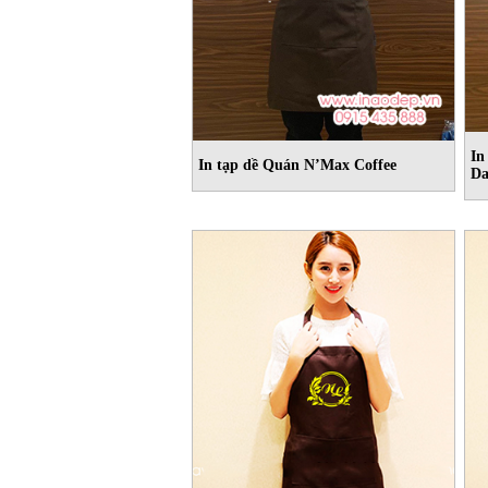
In
In tạp dề Quán N’Max Coffee
Da