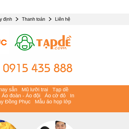
y định
Thanh toán
Liên hệ
may sẵn
Mũ lưỡi trai
Tạp dề
Áo đoàn - Áo đội
Áo cờ đỏ
In
y Đồng Phục
Mẫu áo họp lớp