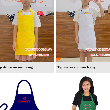
p dề trẻ em màu vàng
Tạp dề trẻ em màu trắng