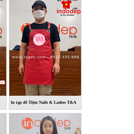
In tạp dề Tiệm Nails & Lashes T&A