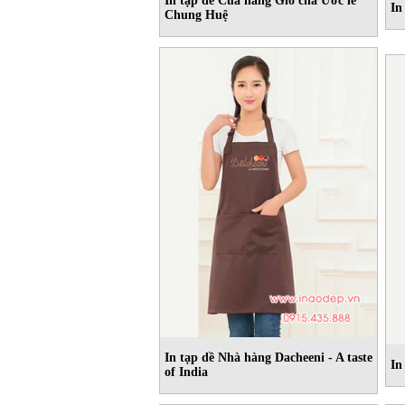
In tạp dề Cửa hàng Giò chả Ước lễ
In
Chung Huệ
In tạp dề Nhà hàng Dacheeni - A taste
In
of India