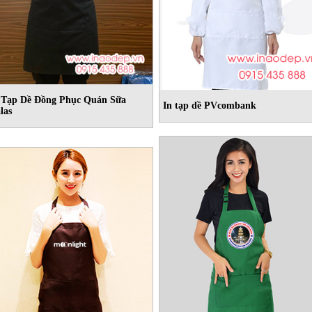
 Tạp Dề Đồng Phục Quán Sữa
In tạp dề PVcombank
las