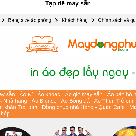
Tạp dề may sẵn
Bảng size áo phông
Khách hàng
Chính sách và qu
ay sẵn
Áo Nỉ
Áo khoác - Áo gió may sẵn
Áo bảo hộ 
 - Nhà hàng
Áo Blouse
Áo Bóng đá
Áo Thun Trẻ em
In khăn Trải bàn
Đồng phục nhà Hàng - Quán Cafe
Ma
 bếp