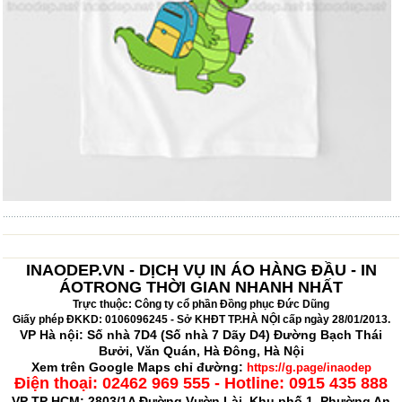
INAODEP.VN - DỊCH VỤ IN ÁO HÀNG ĐẦU - IN
ÁOTRONG THỜI GIAN NHANH NHẤT
Trực thuộc: Công ty cổ phần Đồng phục Đức Dũng
Giấy phép ĐKKD: 0106096245 - Sở KHĐT TP.HÀ NỘI cấp ngày 28/01/2013.
VP Hà nội: Số nhà 7D4 (Số nhà 7 Dãy D4) Đường Bạch Thái
Bưởi, Văn Quán, Hà Đông, Hà Nội
Xem trên Google Maps chỉ đường:
https://g.page/inaodep
Điện thoại:
02462 969 555 - Hotline: 0915 435 888
VP TP HCM: 2803/1A Đường Vườn Lài, Khu phố 1, Phường An