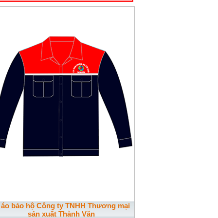
n áo bảo hộ Công ty TNHH Thương mại
sản xuất Thành Văn