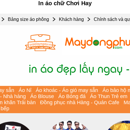
In áo chữ Chơi Hay
Bảng size áo phông
Khách hàng
Chính sách và qu
ay sẵn
Áo Nỉ
Áo khoác - Áo gió may sẵn
Áo bảo hộ 
 - Nhà hàng
Áo Blouse
Áo Bóng đá
Áo Thun Trẻ em
In khăn Trải bàn
Đồng phục nhà Hàng - Quán Cafe
Ma
 bếp