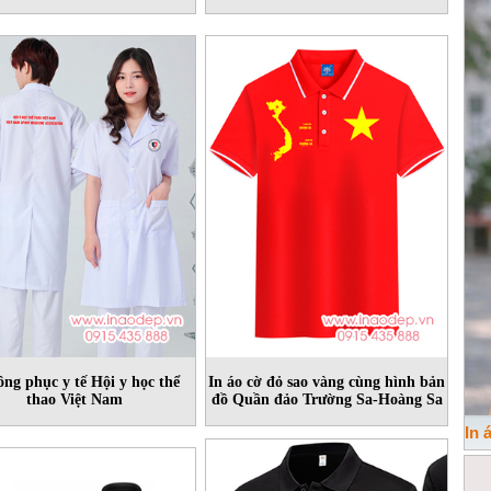
ồng phục y tế Hội y học thể
In áo cờ đỏ sao vàng cùng hình bản
thao Việt Nam
đồ Quần đảo Trường Sa-Hoàng Sa
In 