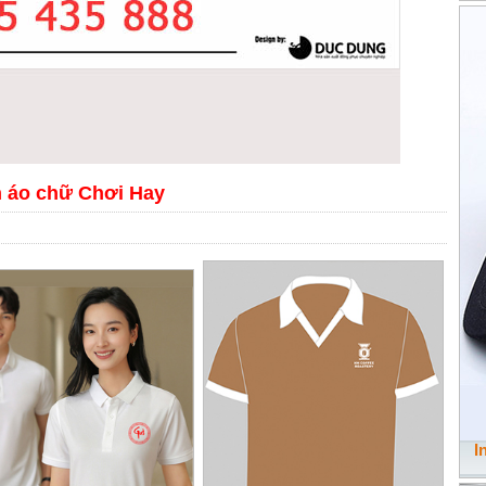
n áo chữ Chơi Hay
I