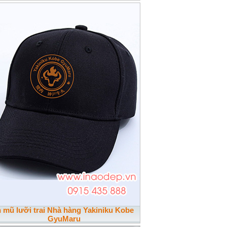
n mũ lưỡi trai Nhà hàng Yakiniku Kobe
GyuMaru