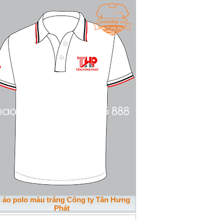
n áo polo màu trắng Công ty Tân Hưng
Phát