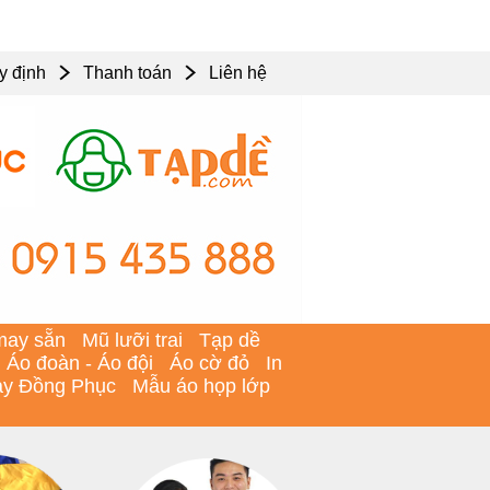
y định
Thanh toán
Liên hệ
may sẵn
Mũ lưỡi trai
Tạp dề
Áo đoàn - Áo đội
Áo cờ đỏ
In
y Đồng Phục
Mẫu áo họp lớp