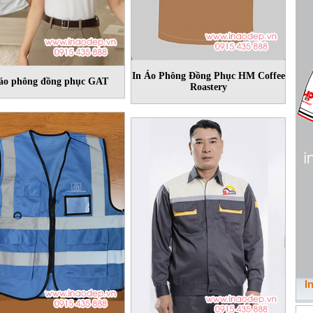
In Áo Phông Đồng Phục HM Coffee
 áo phông đồng phục GAT
Roastery
I