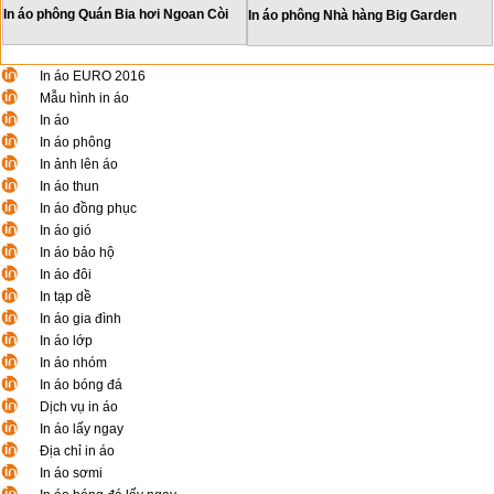
In áo phông Quán Bia hơi Ngoan Còi
In áo phông Nhà hàng Big Garden
In áo EURO 2016
Mẫu hình in áo
In áo
In áo phông
In ảnh lên áo
In áo thun
In áo đồng phục
In áo gió
In áo bảo hộ
In áo đôi
In tạp dề
In áo gia đình
In áo lớp
In áo nhóm
In áo bóng đá
Dịch vụ in áo
In áo lấy ngay
Địa chỉ in áo
In áo sơmi