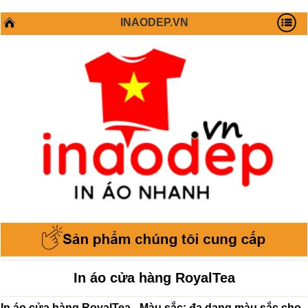
INAODEP.VN
In áo cửa hàng RoyalTea
In áo cửa hàng RoyalTea - Màu sắc: đa dạng màu sắc cho