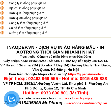
Công ty in đồng phục giá rẻ
Địa chỉ in đồng phục giá rẻ
Đơn vị in đồng phục giá rẻ
Đơn vị làm đồng phục giá rẻ
Công ty làm đồng phục giá rẻ
Cơ sở làm đồng phục giá rẻ
Xưởng làm đồng phục giá rẻ
INAODEP.VN - DỊCH VỤ IN ÁO HÀNG ĐẦU - IN
ÁOTRONG THỜI GIAN NHANH NHẤT
Trực thuộc: Công ty cổ phần Đồng phục Đức Dũng
Giấy phép ĐKKD: 0106096245 - Sở KHĐT TP.HÀ NỘI cấp ngày 28/01/2013.
VP Hà nội: Số nhà 7D4 (Số nhà 7 Dãy D4) Đường Bạch Thái Bưởi,
Văn Quán, Hà Đông, Hà Nội
Xem trên Google Maps chỉ đường:
https://g.page/inaodep
Điện thoại:
02462 969 555 - Hotline: 0915 435 888
VP TP HCM: 2803/1A Đường Vườn Lài, Khu phố 1, Phường An
Phú Đồng, Quận 12, TP Hồ Chí Minh
Hotline: 0933 800 801 (Mr.Tình)
website: www.inaodep.vn -
-
in áo
In áo lấy ngay
Zalo: 0915435888 Mr.Phong
-
Facebook.com/inaodep.vn