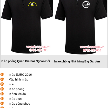
In áo phông Quán Bia hơi Ngoan Còi
In áo phông Nhà hàng Big Garden
In áo EURO 2016
Mẫu hình in áo
In áo
In áo phông
In ảnh lên áo
In áo thun
In áo đồng phục