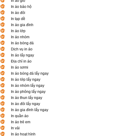
In áo gió
In áo bảo hộ
In áo đôi
In tạp dề
In áo gia đình
In áo lớp
In áo nhóm
In áo bóng đá
Dịch vụ in áo
In áo lấy ngay
Địa chỉ in áo
In áo sơmi
In áo bóng đá lấy ngay
In áo lớp lấy ngay
In áo nhóm lấy ngay
In áo phông lấy ngay
In áo thun lấy ngay
In áo đôi lấy ngay
In áo gia đình lấy ngay
In quần áo
In áo trẻ em
In vải
In áo hoạt hình