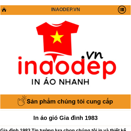
INAODEP.VN
In áo gió Gia đình 1983
Gia đình 1983 Tin tưởng lựa chọn chúng tôi in và thiết kế