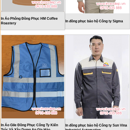
In Áo Phông Đồng Phục HM Coffee
In đồng phục bảo hộ Công ty Sigma
Roastery
In Áo Gile Đồng Phục Công Ty Kiến
In đồng phục bảo hộ Công ty Sun Vina
Trúc Và Xây Dựng An Gia Hảo