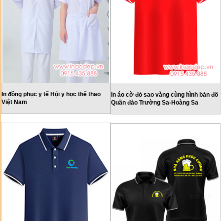
In đồng phục y tế Hội y học thể thao
In áo cờ đỏ sao vàng cùng hình bản đồ
Việt Nam
Quần đảo Trường Sa-Hoàng Sa