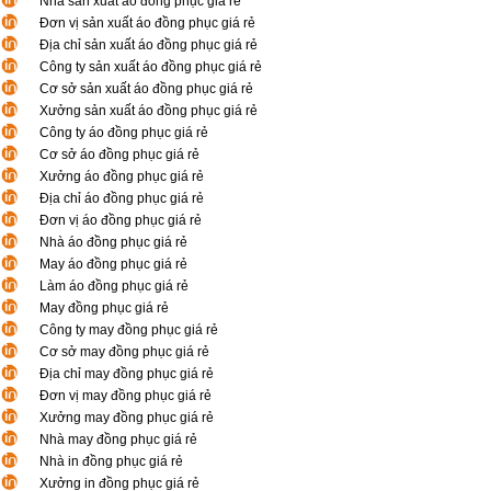
Nhà sản xuất áo đồng phục giá rẻ
Đơn vị sản xuất áo đồng phục giá rẻ
Địa chỉ sản xuất áo đồng phục giá rẻ
Công ty sản xuất áo đồng phục giá rẻ
Cơ sở sản xuất áo đồng phục giá rẻ
Xưởng sản xuất áo đồng phục giá rẻ
Công ty áo đồng phục giá rẻ
Cơ sở áo đồng phục giá rẻ
Xưởng áo đồng phục giá rẻ
Địa chỉ áo đồng phục giá rẻ
Đơn vị áo đồng phục giá rẻ
Nhà áo đồng phục giá rẻ
May áo đồng phục giá rẻ
Làm áo đồng phục giá rẻ
May đồng phục giá rẻ
Công ty may đồng phục giá rẻ
Cơ sở may đồng phục giá rẻ
Địa chỉ may đồng phục giá rẻ
Đơn vị may đồng phục giá rẻ
Xưởng may đồng phục giá rẻ
Nhà may đồng phục giá rẻ
Nhà in đồng phục giá rẻ
Xưởng in đồng phục giá rẻ