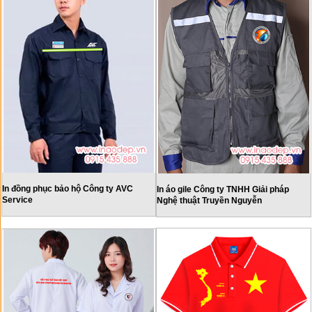
In đồng phục bảo hộ Công ty AVC
In áo gile Công ty TNHH Giải pháp
Service
Nghệ thuật Truyền Nguyễn