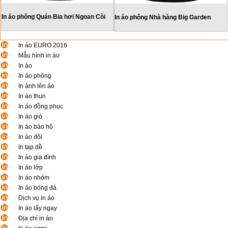
In áo phông Quán Bia hơi Ngoan Còi
In áo phông Nhà hàng Big Garden
In áo EURO 2016
Mẫu hình in áo
In áo
In áo phông
In ảnh lên áo
In áo thun
In áo đồng phục
In áo gió
In áo bảo hộ
In áo đôi
In tạp dề
In áo gia đình
In áo lớp
In áo nhóm
In áo bóng đá
Dịch vụ in áo
In áo lấy ngay
Địa chỉ in áo