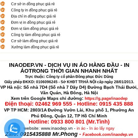
Cơ sở in đồng phục giá rẻ
Công ty in đồng phục giá rẻ
Địa chỉ in đồng phục giá rẻ
Đơn vị in đồng phục giá rẻ
Đơn vị làm đồng phục giá rẻ
Công ty làm đồng phục giá rẻ
Cơ sở làm đồng phục giá rẻ
Xưởng làm đồng phục giá rẻ
INAODEP.VN - DỊCH VỤ IN ÁO HÀNG ĐẦU - IN
ÁOTRONG THỜI GIAN NHANH NHẤT
Trực thuộc: Công ty cổ phần Đồng phục Đức Dũng
Giấy phép ĐKKD: 0106096245 - Sở KHĐT TP.HÀ NỘI cấp ngày 28/01/2013.
VP Hà nội: Số nhà 7D4 (Số nhà 7 Dãy D4) Đường Bạch Thái Bưởi,
Văn Quán, Hà Đông, Hà Nội
Xem trên Google Maps chỉ đường:
https://g.page/inaodep
Điện thoại:
02462 969 555 - Hotline: 0915 435 888
VP TP HCM: 2803/1A Đường Vườn Lài, Khu phố 1, Phường An
Phú Đồng, Quận 12, TP Hồ Chí Minh
Hotline: 0933 800 801 (Mr.Tình)
website: www.inaodep.vn -
-
in áo
In áo lấy ngay
Zalo: 0915435888 Mr.Phong
-
Facebook.com/inaodep.vn