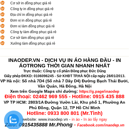
Cơ sở in đồng phục giá rẻ
Công ty in đồng phục giá rẻ
Địa chỉ in đồng phục giá rẻ
Đơn vị in đồng phục giá rẻ
Đơn vị làm đồng phục giá rẻ
Công ty làm đồng phục giá rẻ
Cơ sở làm đồng phục giá rẻ
Xưởng làm đồng phục giá rẻ
INAODEP.VN - DỊCH VỤ IN ÁO HÀNG ĐẦU - IN
ÁOTRONG THỜI GIAN NHANH NHẤT
Trực thuộc: Công ty cổ phần Đồng phục Đức Dũng
Giấy phép ĐKKD: 0106096245 - Sở KHĐT TP.HÀ NỘI cấp ngày 28/01/2013.
VP Hà nội: Số nhà 7D4 (Số nhà 7 Dãy D4) Đường Bạch Thái Bưởi,
Văn Quán, Hà Đông, Hà Nội
Xem trên Google Maps chỉ đường:
https://g.page/inaodep
Điện thoại:
02462 969 555 - Hotline: 0915 435 888
VP TP HCM: 2803/1A Đường Vườn Lài, Khu phố 1, Phường An
Phú Đồng, Quận 12, TP Hồ Chí Minh
Hotline: 0933 800 801 (Mr.Tình)
website: www.inaodep.vn -
-
in áo
In áo lấy ngay
Zalo: 0915435888 Mr.Phong
-
Facebook.com/inaodep.vn