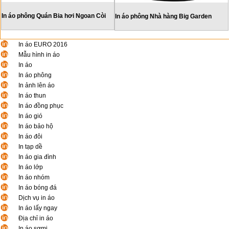
In áo phông Quán Bia hơi Ngoan Còi
In áo phông Nhà hàng Big Garden
In áo EURO 2016
Mẫu hình in áo
In áo
In áo phông
In ảnh lên áo
In áo thun
In áo đồng phục
In áo gió
In áo bảo hộ
In áo đôi
In tạp dề
In áo gia đình
In áo lớp
In áo nhóm
In áo bóng đá
Dịch vụ in áo
In áo lấy ngay
Địa chỉ in áo
In áo sơmi