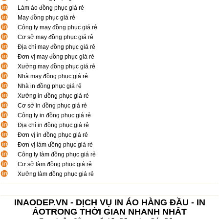
Làm áo đồng phục giá rẻ
May đồng phục giá rẻ
Công ty may đồng phục giá rẻ
Cơ sở may đồng phục giá rẻ
Địa chỉ may đồng phục giá rẻ
Đơn vị may đồng phục giá rẻ
Xưởng may đồng phục giá rẻ
Nhà may đồng phục giá rẻ
Nhà in đồng phục giá rẻ
Xưởng in đồng phục giá rẻ
Cơ sở in đồng phục giá rẻ
Công ty in đồng phục giá rẻ
Địa chỉ in đồng phục giá rẻ
Đơn vị in đồng phục giá rẻ
Đơn vị làm đồng phục giá rẻ
Công ty làm đồng phục giá rẻ
Cơ sở làm đồng phục giá rẻ
Xưởng làm đồng phục giá rẻ
INAODEP.VN - DỊCH VỤ IN ÁO HÀNG ĐẦU - IN
ÁOTRONG THỜI GIAN NHANH NHẤT