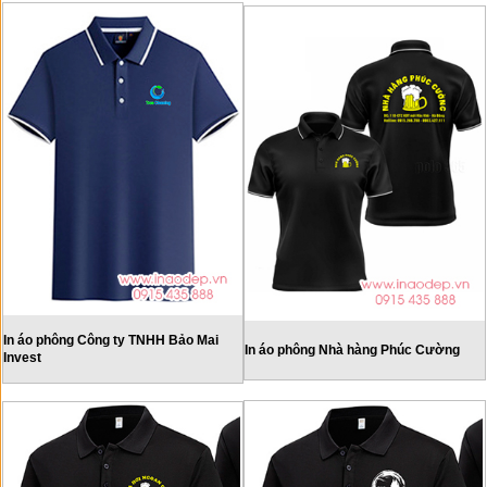
In áo phông Công ty TNHH Bảo Mai
In áo phông Nhà hàng Phúc Cường
Invest