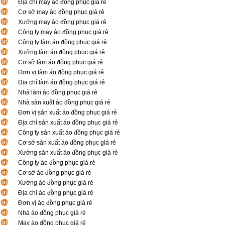
Địa chỉ may áo đồng phục giá rẻ
Cơ sở may áo đồng phục giá rẻ
Xưởng may áo đồng phục giá rẻ
Công ty may áo đồng phục giá rẻ
Công ty làm áo đồng phục giá rẻ
Xưởng làm áo đồng phục giá rẻ
Cơ sở làm áo đồng phục giá rẻ
Đơn vị làm áo đồng phục giá rẻ
Địa chỉ làm áo đồng phục giá rẻ
Nhà làm áo đồng phục giá rẻ
Nhà sản xuất áo đồng phục giá rẻ
Đơn vị sản xuất áo đồng phục giá rẻ
Địa chỉ sản xuất áo đồng phục giá rẻ
Công ty sản xuất áo đồng phục giá rẻ
Cơ sở sản xuất áo đồng phục giá rẻ
Xưởng sản xuất áo đồng phục giá rẻ
Công ty áo đồng phục giá rẻ
Cơ sở áo đồng phục giá rẻ
Xưởng áo đồng phục giá rẻ
Địa chỉ áo đồng phục giá rẻ
Đơn vị áo đồng phục giá rẻ
Nhà áo đồng phục giá rẻ
May áo đồng phục giá rẻ