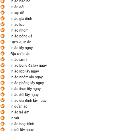
In áo bảo hộ
In áo đôi
In tạp dề
In áo gia đình
In áo lớp
In áo nhóm
In áo bóng đá
Dịch vụ in áo
In áo lấy ngay
Địa chỉ in áo
In áo sơmi
In áo bóng đá lấy ngay
In áo lớp lấy ngay
In áo nhóm lấy ngay
In áo phông lấy ngay
In áo thun lấy ngay
In áo đôi lấy ngay
In áo gia đình lấy ngay
In quần áo
In áo trẻ em
In vải
In áo hoạt hình
In gối lấy ngay