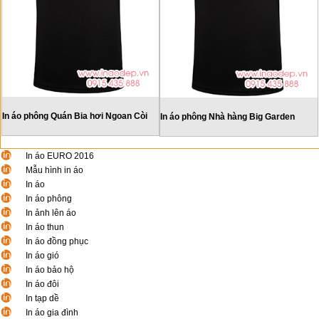
In áo phông Quán Bia hơi Ngoan Còi
In áo phông Nhà hàng Big Garden
In áo EURO 2016
Mẫu hình in áo
In áo
In áo phông
In ảnh lên áo
In áo thun
In áo đồng phục
In áo gió
In áo bảo hộ
In áo đôi
In tạp dề
In áo gia đình