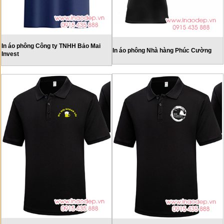
In áo phông Công ty TNHH Bảo Mai
In áo phông Nhà hàng Phúc Cường
Invest