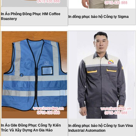
In Áo Phông Đồng Phục HM Coffee
In đồng phục bảo hộ Công ty Sigma
Roastery
In Áo Gile Đồng Phục Công Ty Kiến
In đồng phục bảo hộ Công ty Sun Vina
Trúc Và Xây Dựng An Gia Hảo
Industrial Automation