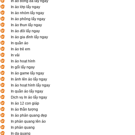
In áo bóng đá lấy ngay
In áo lớp lấy ngay
In áo nhóm lấy ngay
In áo phông lấy ngay
In áo thun lấy ngay
In áo đôi lấy ngay
In áo gia đình lấy ngay
In quần áo
In áo trẻ em
In vải
In áo hoạt hình
In gối lấy ngay
In áo game lấy ngay
In ảnh lên áo lấy ngay
In áo hoạt hình lấy ngay
In quần áo lấy ngay
Dịch vụ In áo lấy ngay
In áo 12 con giáp
In áo thần tượng
In áo phản quang đẹp
In phản quang lên áo
In phản quang
In dạ quang