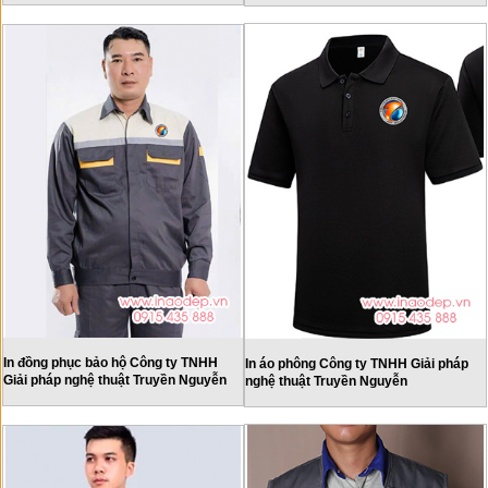
In đồng phục bảo hộ Công ty TNHH
In áo phông Công ty TNHH Giải pháp
Giải pháp nghệ thuật Truyền Nguyễn
nghệ thuật Truyền Nguyễn