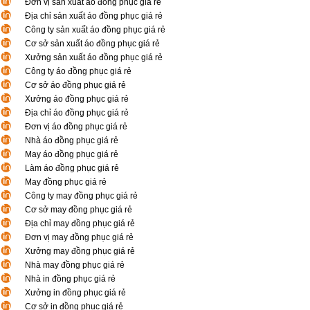
Đơn vị sản xuất áo đồng phục giá rẻ
Địa chỉ sản xuất áo đồng phục giá rẻ
Công ty sản xuất áo đồng phục giá rẻ
Cơ sở sản xuất áo đồng phục giá rẻ
Xưởng sản xuất áo đồng phục giá rẻ
Công ty áo đồng phục giá rẻ
Cơ sở áo đồng phục giá rẻ
Xưởng áo đồng phục giá rẻ
Địa chỉ áo đồng phục giá rẻ
Đơn vị áo đồng phục giá rẻ
Nhà áo đồng phục giá rẻ
May áo đồng phục giá rẻ
Làm áo đồng phục giá rẻ
May đồng phục giá rẻ
Công ty may đồng phục giá rẻ
Cơ sở may đồng phục giá rẻ
Địa chỉ may đồng phục giá rẻ
Đơn vị may đồng phục giá rẻ
Xưởng may đồng phục giá rẻ
Nhà may đồng phục giá rẻ
Nhà in đồng phục giá rẻ
Xưởng in đồng phục giá rẻ
Cơ sở in đồng phục giá rẻ