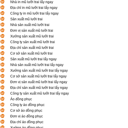
Nhà in mũ lưỡi trai lấy ngay
Địa chỉ in mũ lưỡi trai lấy ngay
Công ty in mũ lưỡi trai lấy ngay
Sản xuất mũ lưỡi trai
Nhà sản xuất mũ lưỡi trai
Đơn vị sản xuất mũ lưỡi trai
Xưởng sản xuất mũ lưỡi trai
Công ty sản xuất mũ lưỡi trai
Địa chỉ sản xuất mũ lưỡi trai
Cơ sở sản xuất mũ lưỡi trai
Sản xuất mũ lưỡi trai lấy ngay
Nhà sản xuất mũ lưỡi trai lấy ngay
Xưởng sản xuất mũ lưỡi trai lấy ngay
Cơ sở sản xuất mũ lưỡi trai lấy ngay
Đơn vị sản xuất mũ lưỡi trai lấy ngay
Địa chỉ sản xuất mũ lưỡi trai lấy ngay
Công ty sản xuất mũ lưỡi trai lấy ngay
Áo đồng phục
Công ty áo đồng phục
Cơ sở áo đồng phục
Đơn vị áo đồng phục
Địa chỉ áo đồng phục
Xưởng áo đồng phục