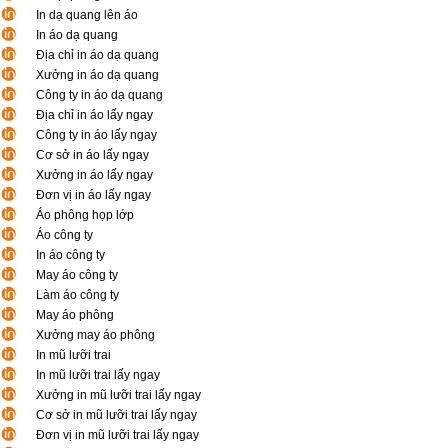
In dạ quang lên áo
In áo dạ quang
Địa chỉ in áo dạ quang
Xưởng in áo dạ quang
Công ty in áo dạ quang
Địa chỉ in áo lấy ngay
Công ty in áo lấy ngay
Cơ sở in áo lấy ngay
Xưởng in áo lấy ngay
Đơn vị in áo lấy ngay
Áo phông họp lớp
Áo công ty
In áo công ty
May áo công ty
Làm áo công ty
May áo phông
Xưởng may áo phông
In mũ lưỡi trai
In mũ lưỡi trai lấy ngay
Xưởng in mũ lưỡi trai lấy ngay
Cơ sở in mũ lưỡi trai lấy ngay
Đơn vị in mũ lưỡi trai lấy ngay