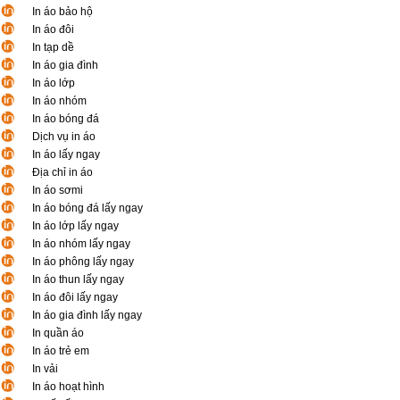
In áo bảo hộ
In áo đôi
In tạp dề
In áo gia đình
In áo lớp
In áo nhóm
In áo bóng đá
Dịch vụ in áo
In áo lấy ngay
Địa chỉ in áo
In áo sơmi
In áo bóng đá lấy ngay
In áo lớp lấy ngay
In áo nhóm lấy ngay
In áo phông lấy ngay
In áo thun lấy ngay
In áo đôi lấy ngay
In áo gia đình lấy ngay
In quần áo
In áo trẻ em
In vải
In áo hoạt hình