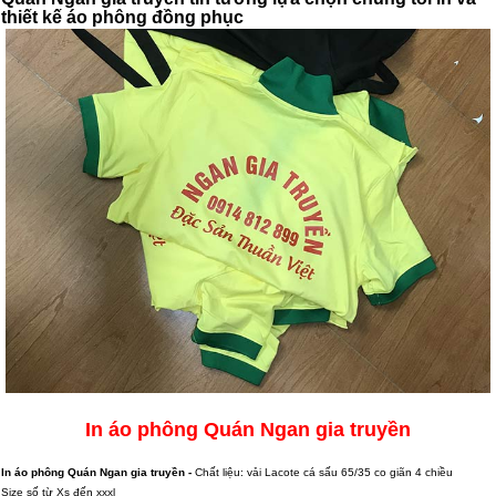
thiết kế áo phông đồng phục
In áo phông Quán Ngan gia truyền
In áo phông Quán Ngan gia truyền -
Chất liệu: vải Lacote cá sấu 65/35 co giãn 4 chiều
Size số từ Xs đến xxxl