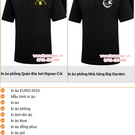
In áo phông Quán Bia hơi Ngoan Còi
In áo phông Nhà hàng Big Garden
In áo EURO 2016
Mẫu hình in áo
In áo
In áo phông
In ảnh lên áo
In áo thun
In áo đồng phục
In áo gió