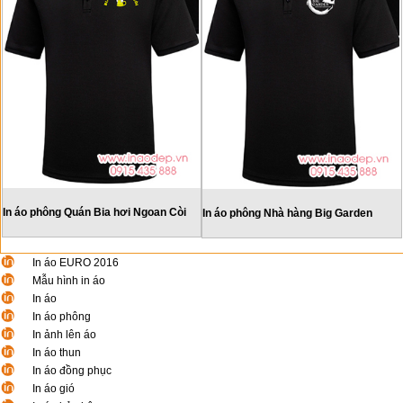
In áo phông Quán Bia hơi Ngoan Còi
In áo phông Nhà hàng Big Garden
In áo EURO 2016
Mẫu hình in áo
In áo
In áo phông
In ảnh lên áo
In áo thun
In áo đồng phục
In áo gió