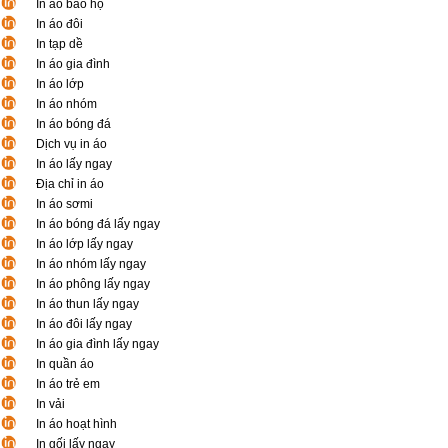
In áo bảo hộ
In áo đôi
In tạp dề
In áo gia đình
In áo lớp
In áo nhóm
In áo bóng đá
Dịch vụ in áo
In áo lấy ngay
Địa chỉ in áo
In áo sơmi
In áo bóng đá lấy ngay
In áo lớp lấy ngay
In áo nhóm lấy ngay
In áo phông lấy ngay
In áo thun lấy ngay
In áo đôi lấy ngay
In áo gia đình lấy ngay
In quần áo
In áo trẻ em
In vải
In áo hoạt hình
In gối lấy ngay