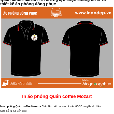
thiết kế áo phông đồng phục
In áo phông Quán coffee Mozart
In áo phông Quán coffee Mozart -
Chất liệu: vải Lacote cá sấu 65/35 co giãn 4 chiều
Size số từ Xs đến xxxl