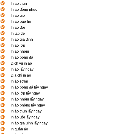
In áo thun
In áo đồng phục
In áo gió
In áo bảo hộ
In áo đôi
In tạp dề
In áo gia đình
In áo lớp
In áo nhóm
In áo bóng đá
Dịch vụ in áo
In áo lấy ngay
Địa chỉ in áo
In áo sơmi
In áo bóng đá lấy ngay
In áo lớp lấy ngay
In áo nhóm lấy ngay
In áo phông lấy ngay
In áo thun lấy ngay
In áo đôi lấy ngay
In áo gia đình lấy ngay
In quần áo