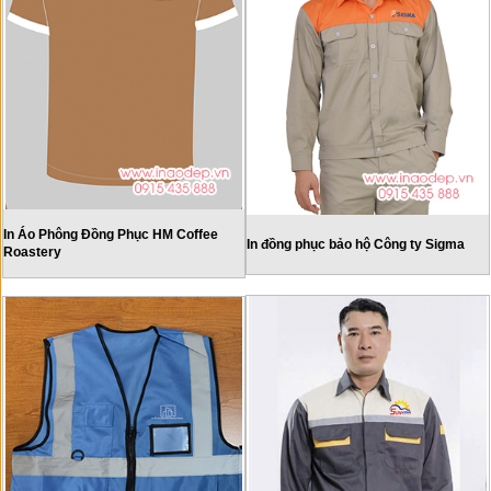
In Áo Phông Đồng Phục HM Coffee
In đồng phục bảo hộ Công ty Sigma
Roastery