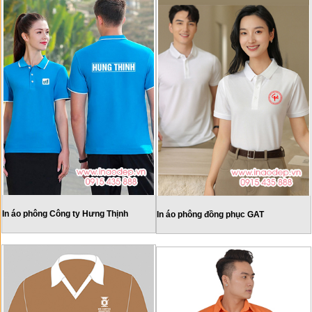
In áo phông Công ty Hưng Thịnh
In áo phông đồng phục GAT