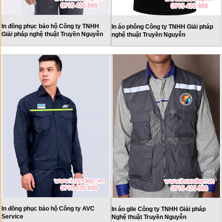
In đồng phục bảo hộ Công ty TNHH
In áo phông Công ty TNHH Giải pháp
Giải pháp nghệ thuật Truyền Nguyễn
nghệ thuật Truyền Nguyễn
In đồng phục bảo hộ Công ty AVC
In áo gile Công ty TNHH Giải pháp
Service
Nghệ thuật Truyền Nguyễn