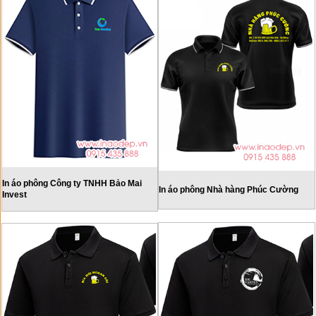
In áo phông Công ty TNHH Bảo Mai
In áo phông Nhà hàng Phúc Cường
Invest