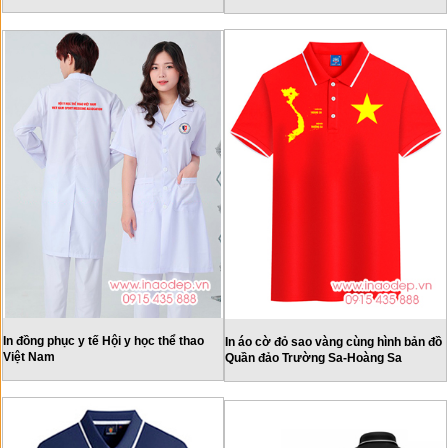
In đồng phục y tế Hội y học thể thao
In áo cờ đỏ sao vàng cùng hình bản đồ
Việt Nam
Quần đảo Trường Sa-Hoàng Sa