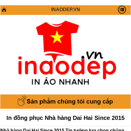
INAODEP.VN
In đồng phục Nhà hàng Dai Hai Since 2015
Nhà hàng Dai Hai Since 2015 Tin tưởng lựa chọn chúng