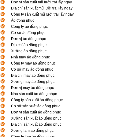
Đơn vị sản xuất mũ lưỡi trai lấy ngay
Địa chỉ sản xuất mũ lưỡi trai lấy ngay
Công ty sản xuất mũ lưỡi trai lấy ngay
Áo đồng phục
Công ty áo đồng phục
Cơ sở áo đồng phục
Đơn vị áo đồng phục
Địa chỉ áo đồng phục
Xưởng áo đồng phục
Nhà may áo đồng phục
Công ty may áo đồng phục
Cơ sở may áo đồng phục
Địa chỉ may áo đồng phục
Xưởng may áo đồng phục
Đơn vị may áo đồng phục
Nhà sản xuất áo đồng phục
Công ty sản xuất áo đồng phục
Cơ sở sản xuất áo đồng phục
Đơn vị sản xuất áo đồng phục
Xưởng sản xuất áo đồng phục
Địa chỉ sản xuất áo đồng phục
Xưởng làm áo đồng phục
Công ty làm áo đồng phục