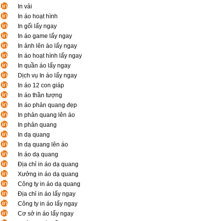
In vải
In áo hoạt hình
In gối lấy ngay
In áo game lấy ngay
In ảnh lên áo lấy ngay
In áo hoạt hình lấy ngay
In quần áo lấy ngay
Dịch vụ In áo lấy ngay
In áo 12 con giáp
In áo thần tượng
In áo phản quang đẹp
In phản quang lên áo
In phản quang
In dạ quang
In dạ quang lên áo
In áo dạ quang
Địa chỉ in áo dạ quang
Xưởng in áo dạ quang
Công ty in áo dạ quang
Địa chỉ in áo lấy ngay
Công ty in áo lấy ngay
Cơ sở in áo lấy ngay