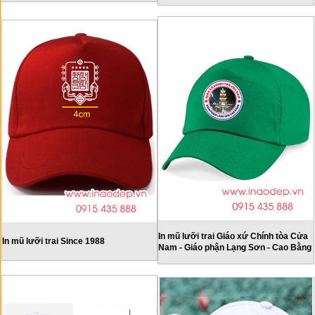
In mũ lưỡi trai Giáo xứ Chính tòa Cửa
In mũ lưỡi trai Since 1988
Nam - Giáo phận Lạng Sơn - Cao Bằng