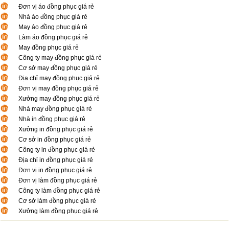
Đơn vị áo đồng phục giá rẻ
Nhà áo đồng phục giá rẻ
May áo đồng phục giá rẻ
Làm áo đồng phục giá rẻ
May đồng phục giá rẻ
Công ty may đồng phục giá rẻ
Cơ sở may đồng phục giá rẻ
Địa chỉ may đồng phục giá rẻ
Đơn vị may đồng phục giá rẻ
Xưởng may đồng phục giá rẻ
Nhà may đồng phục giá rẻ
Nhà in đồng phục giá rẻ
Xưởng in đồng phục giá rẻ
Cơ sở in đồng phục giá rẻ
Công ty in đồng phục giá rẻ
Địa chỉ in đồng phục giá rẻ
Đơn vị in đồng phục giá rẻ
Đơn vị làm đồng phục giá rẻ
Công ty làm đồng phục giá rẻ
Cơ sở làm đồng phục giá rẻ
Xưởng làm đồng phục giá rẻ