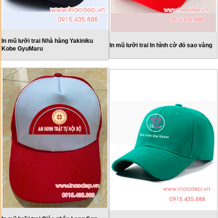
In mũ lưỡi trai Nhà hàng Yakiniku
In mũ lưỡi trai In hình cờ đỏ sao vàng
Kobe GyuMaru