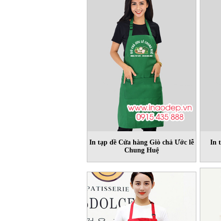
In tạp dề Cửa hàng Giò chả Ước lễ
In 
Chung Huệ