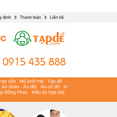
y định
Thanh toán
Liên hệ
may sẵn
Mũ lưỡi trai
Tạp dề
Áo đoàn - Áo đội
Áo cờ đỏ
In
y Đồng Phục
Mẫu áo họp lớp