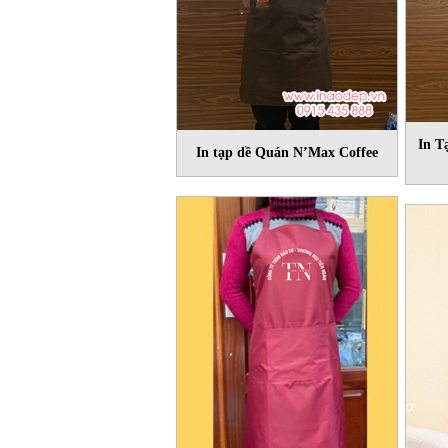
In T
In tạp dề Quán N’Max Coffee