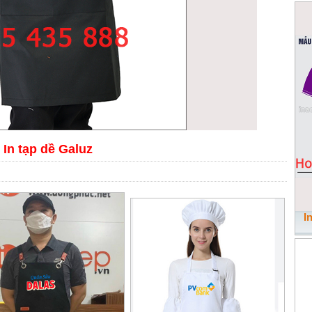
In tạp dề Galuz
I