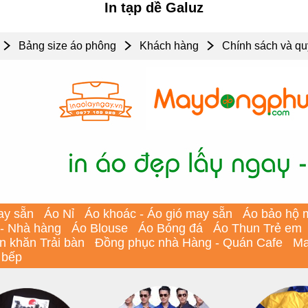
In tạp dề Galuz
Bảng size áo phông
Khách hàng
Chính sách và qu
ay sẵn
Áo Nỉ
Áo khoác - Áo gió may sẵn
Áo bảo hộ 
 - Nhà hàng
Áo Blouse
Áo Bóng đá
Áo Thun Trẻ em
In khăn Trải bàn
Đồng phục nhà Hàng - Quán Cafe
Ma
 bếp