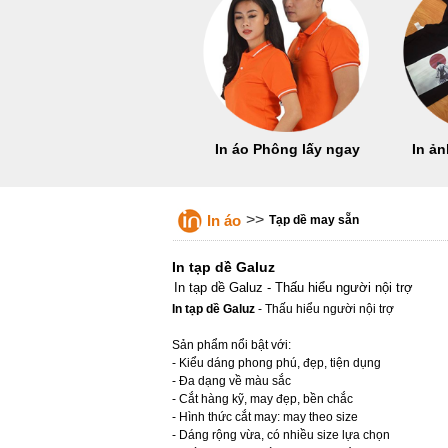
In áo Phông lấy ngay
In ản
>>
In áo
Tạp dề may sẵn
In tạp dề Galuz
In tạp dề Galuz - Thấu hiểu người nội trợ
In tạp dề Galuz
- Thấu hiểu người nội trợ
Sản phẩm nổi bật với:
- Kiểu dáng phong phú, đẹp, tiện dụng
- Đa dạng về màu sắc
- Cắt hàng kỹ, may đẹp, bền chắc
- Hình thức cắt may: may theo size
- Dáng rộng vừa, có nhiều size lựa chọn