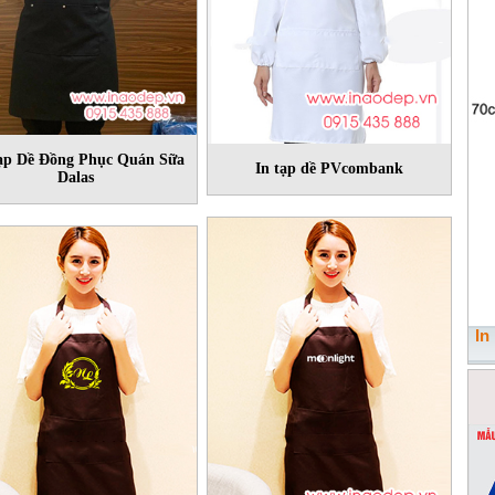
ạp Dề Đồng Phục Quán Sữa
In tạp dề PVcombank
Dalas
In