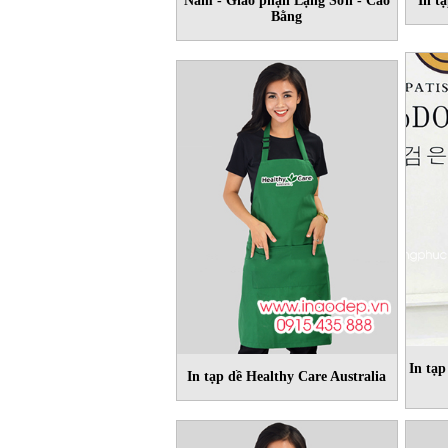
Nam - Giáo phận Lạng Sơn - Cao
In t
Bằng
In tạp
In tạp dề Healthy Care Australia