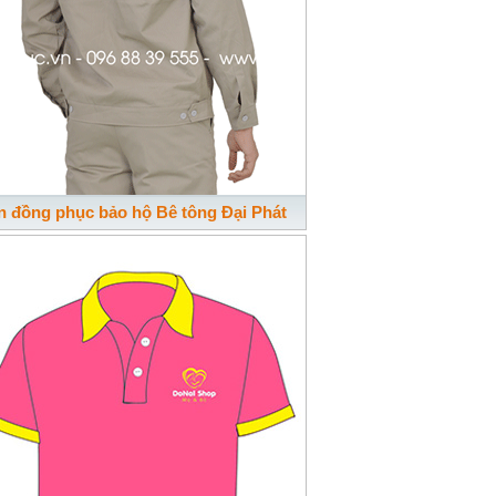
In đồng phục bảo hộ Bê tông Đại Phát