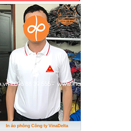
In áo phông Công ty VinaDelta