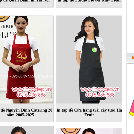
ạp dề Quán Bánh mì Hà Nội
In tạp dề Studio Flower May Fleur
 dề Nguyên Đình Catering 20
In tạp dề Cửa hàng trái cây tươi Hà
năm 2005-2025
Fruit