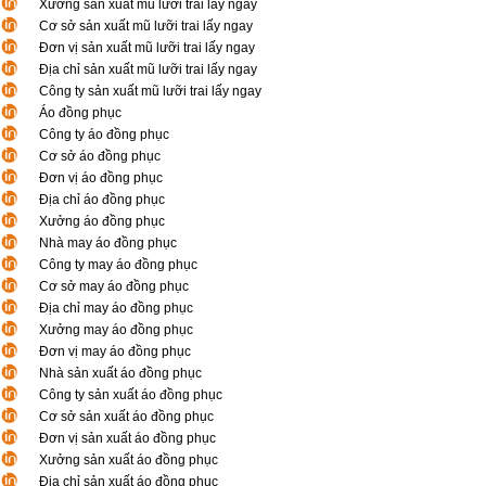
Xưởng sản xuất mũ lưỡi trai lấy ngay
Cơ sở sản xuất mũ lưỡi trai lấy ngay
Đơn vị sản xuất mũ lưỡi trai lấy ngay
Địa chỉ sản xuất mũ lưỡi trai lấy ngay
Công ty sản xuất mũ lưỡi trai lấy ngay
Áo đồng phục
Công ty áo đồng phục
Cơ sở áo đồng phục
Đơn vị áo đồng phục
Địa chỉ áo đồng phục
Xưởng áo đồng phục
Nhà may áo đồng phục
Công ty may áo đồng phục
Cơ sở may áo đồng phục
Địa chỉ may áo đồng phục
Xưởng may áo đồng phục
Đơn vị may áo đồng phục
Nhà sản xuất áo đồng phục
Công ty sản xuất áo đồng phục
Cơ sở sản xuất áo đồng phục
Đơn vị sản xuất áo đồng phục
Xưởng sản xuất áo đồng phục
Địa chỉ sản xuất áo đồng phục