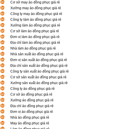
Cơ sở may áo đồng phục giá rẻ
Xưởng may áo đồng phục giá rẻ
Công ty may áo đồng phục giá rẻ
Công ty làm áo đồng phục giá rẻ
Xưởng làm áo đồng phục giá rẻ
Cơ sở làm áo đồng phục giá rẻ
Đơn vị làm áo đồng phục giá rẻ
Địa chỉ làm áo đồng phục giá rẻ
Nhà làm áo đồng phục giá rẻ
Nhà sản xuất áo đồng phục giá rẻ
Đơn vị sản xuất áo đồng phục giá rẻ
Địa chỉ sản xuất áo đồng phục giá rẻ
Công ty sản xuất áo đồng phục giá rẻ
Cơ sở sản xuất áo đồng phục giá rẻ
Xưởng sản xuất áo đồng phục giá rẻ
Công ty áo đồng phục giá rẻ
Cơ sở áo đồng phục giá rẻ
Xưởng áo đồng phục giá rẻ
Địa chỉ áo đồng phục giá rẻ
Đơn vị áo đồng phục giá rẻ
Nhà áo đồng phục giá rẻ
May áo đồng phục giá rẻ