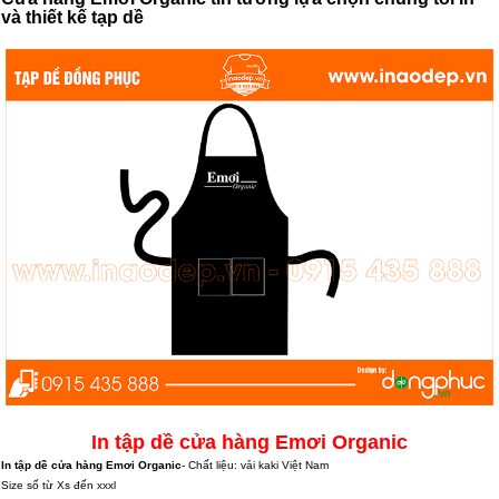
và thiết kế tạp dề
In tập dề cửa hàng Emơi Organic
In tập dề cửa hàng Emơi Organic
- Chất liệu: vải kaki Việt Nam
Size số từ Xs đến xxxl