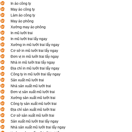
In áo công ty
May áo công ty
Làm áo công ty
May áo phông
Xưởng may áo phông
In mũ lưỡi trai
In mũ lưỡi trai lấy ngay
Xưởng in mũ lưỡi trai lấy ngay
Cơ sở in mũ lưỡi trai lấy ngay
Đơn vị in mũ lưỡi trai lấy ngay
Nhà in mũ lưỡi trai lấy ngay
Địa chỉ in mũ lưỡi trai lấy ngay
Công ty in mũ lưỡi trai lấy ngay
Sản xuất mũ lưỡi trai
Nhà sản xuất mũ lưỡi trai
Đơn vị sản xuất mũ lưỡi trai
Xưởng sản xuất mũ lưỡi trai
Công ty sản xuất mũ lưỡi trai
Địa chỉ sản xuất mũ lưỡi trai
Cơ sở sản xuất mũ lưỡi trai
Sản xuất mũ lưỡi trai lấy ngay
Nhà sản xuất mũ lưỡi trai lấy ngay