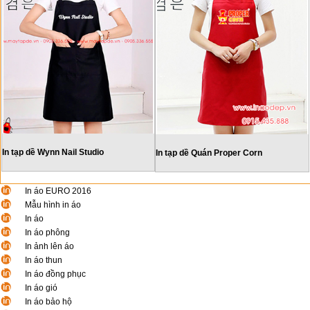
In tạp dề Wynn Nail Studio
In tạp dề Quán Proper Corn
In áo EURO 2016
Mẫu hình in áo
In áo
In áo phông
In ảnh lên áo
In áo thun
In áo đồng phục
In áo gió
In áo bảo hộ