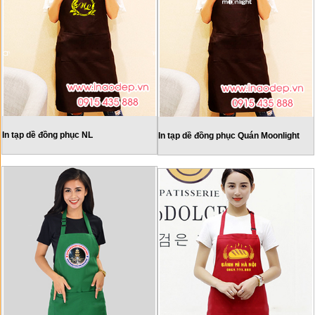
In tạp dề đồng phục NL
In tạp dề đồng phục Quán Moonlight