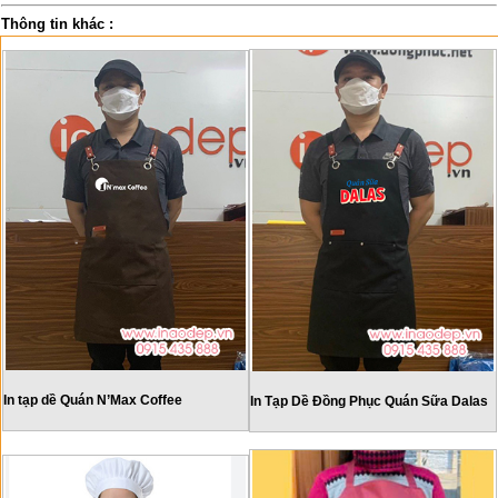
Thông tin khác :
In tạp dề Quán N’Max Coffee
In Tạp Dề Đồng Phục Quán Sữa Dalas