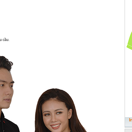
u cầu.
I