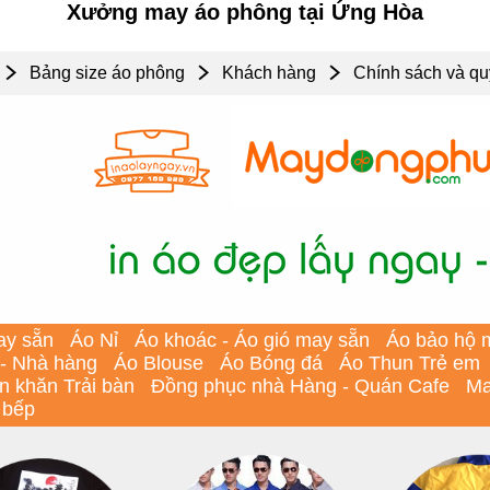
Xưởng may áo phông tại Ứng Hòa
Bảng size áo phông
Khách hàng
Chính sách và qu
ay sẵn
Áo Nỉ
Áo khoác - Áo gió may sẵn
Áo bảo hộ 
 - Nhà hàng
Áo Blouse
Áo Bóng đá
Áo Thun Trẻ em
In khăn Trải bàn
Đồng phục nhà Hàng - Quán Cafe
Ma
 bếp