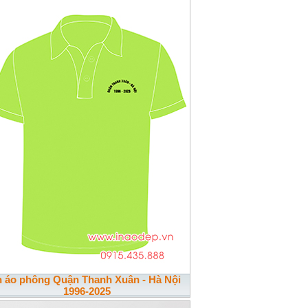
n áo phông Quận Thanh Xuân - Hà Nội
1996-2025