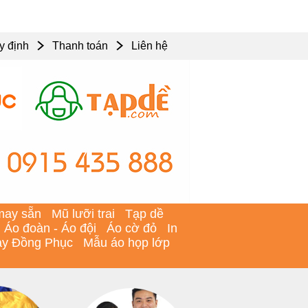
y định
Thanh toán
Liên hệ
may sẵn
Mũ lưỡi trai
Tạp dề
Áo đoàn - Áo đội
Áo cờ đỏ
In
y Đồng Phục
Mẫu áo họp lớp