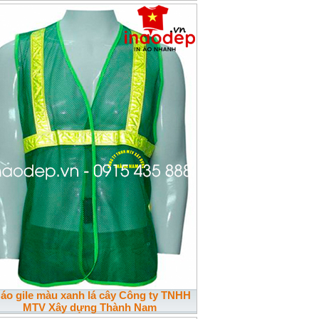
 áo gile màu xanh lá cây Công ty TNHH
MTV Xây dựng Thành Nam