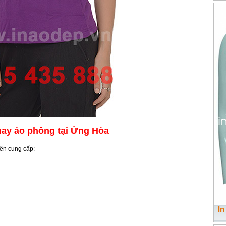
y áo phông tại Ứng Hòa
ên cung cấp:
In