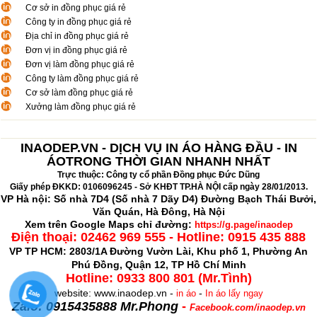
Cơ sở in đồng phục giá rẻ
Công ty in đồng phục giá rẻ
Địa chỉ in đồng phục giá rẻ
Đơn vị in đồng phục giá rẻ
Đơn vị làm đồng phục giá rẻ
Công ty làm đồng phục giá rẻ
Cơ sở làm đồng phục giá rẻ
Xưởng làm đồng phục giá rẻ
INAODEP.VN - DỊCH VỤ IN ÁO HÀNG ĐẦU - IN
ÁOTRONG THỜI GIAN NHANH NHẤT
Trực thuộc: Công ty cổ phần Đồng phục Đức Dũng
Giấy phép ĐKKD: 0106096245 - Sở KHĐT TP.HÀ NỘI cấp ngày 28/01/2013.
VP Hà nội: Số nhà 7D4 (Số nhà 7 Dãy D4) Đường Bạch Thái Bưởi,
Văn Quán, Hà Đông, Hà Nội
Xem trên Google Maps chỉ đường:
https://g.page/inaodep
Điện thoại:
02462 969 555 - Hotline: 0915 435 888
VP TP HCM: 2803/1A Đường Vườn Lài, Khu phố 1, Phường An
Phú Đồng, Quận 12, TP Hồ Chí Minh
Hotline: 0933 800 801 (Mr.Tình)
website: www.inaodep.vn -
-
in áo
In áo lấy ngay
Zalo: 0915435888 Mr.Phong
-
Facebook.com/inaodep.vn