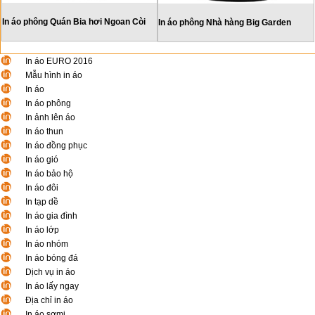
In áo phông Quán Bia hơi Ngoan Còi
In áo phông Nhà hàng Big Garden
In áo EURO 2016
Mẫu hình in áo
In áo
In áo phông
In ảnh lên áo
In áo thun
In áo đồng phục
In áo gió
In áo bảo hộ
In áo đôi
In tạp dề
In áo gia đình
In áo lớp
In áo nhóm
In áo bóng đá
Dịch vụ in áo
In áo lấy ngay
Địa chỉ in áo
In áo sơmi