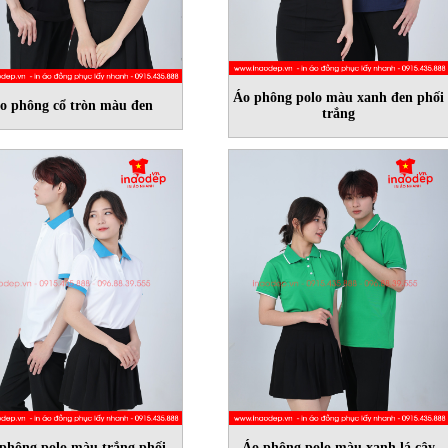
Áo phông polo màu xanh đen phối
o phông cổ tròn màu đen
trắng
phông polo màu trắng phối
Áo phông polo màu xanh lá cây