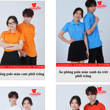
Áo phông polo màu xanh da trời
ông polo màu cam phối trắng
phối trắng