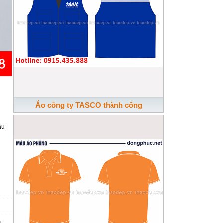
i
Áo công ty TASCO thành công
ậu