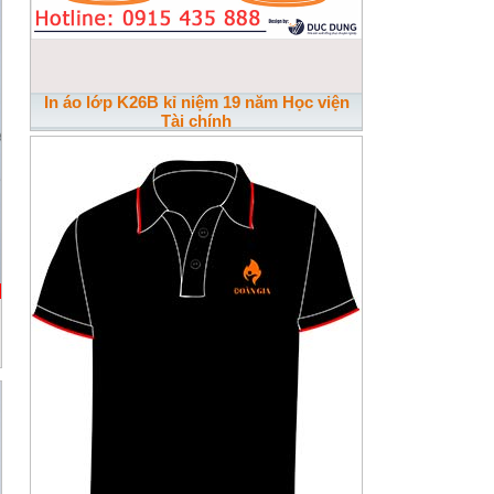
In áo lớp K26B kỉ niệm 19 năm Học viện
Tài chính