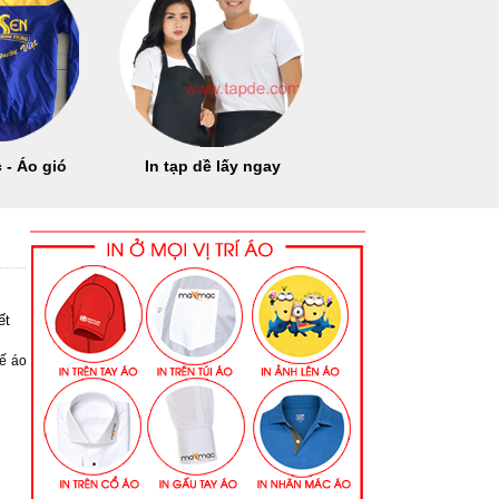
 - Áo gió
In tạp dề lấy ngay
ết
kế áo