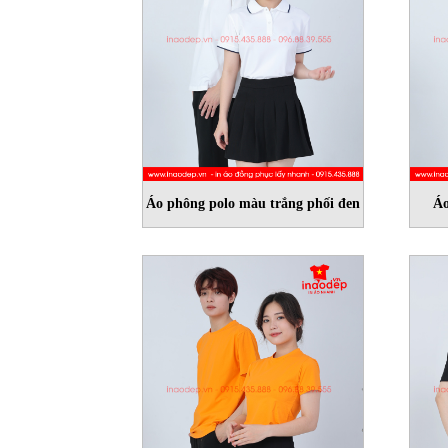
Áo phông polo màu trắng phối đen
Áo