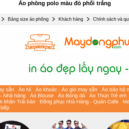
Áo phông polo màu đỏ phối trắng
Bảng size áo phông
Khách hàng
Chính sách và qu
ay sẵn
Áo Nỉ
Áo khoác - Áo gió may sẵn
Áo bảo hộ 
 - Nhà hàng
Áo Blouse
Áo Bóng đá
Áo Thun Trẻ em
In khăn Trải bàn
Đồng phục nhà Hàng - Quán Cafe
Ma
 bếp