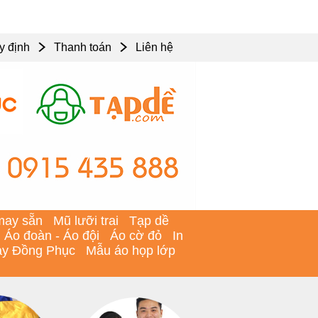
y định
Thanh toán
Liên hệ
may sẵn
Mũ lưỡi trai
Tạp dề
Áo đoàn - Áo đội
Áo cờ đỏ
In
y Đồng Phục
Mẫu áo họp lớp