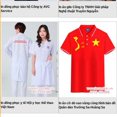
In đồng phục bảo hộ Công ty AVC
In áo gile Công ty TNHH Giải pháp
Service
Nghệ thuật Truyền Nguyễn
In đồng phục y tế Hội y học thể thao
In áo cờ đỏ sao vàng cùng hình bản đồ
Việt Nam
Quần đảo Trường Sa-Hoàng Sa