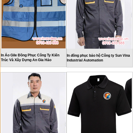
In Áo Gile Đồng Phục Công Ty Kiến
In đồng phục bảo hộ Công ty Sun Vina
Trúc Và Xây Dựng An Gia Hảo
Industrial Automation