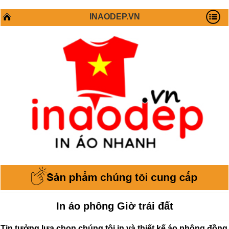
INAODEP.VN
In áo phông Giờ trái đất
Tin tưởng lựa chọn chúng tôi in và thiết kế áo phông đồng