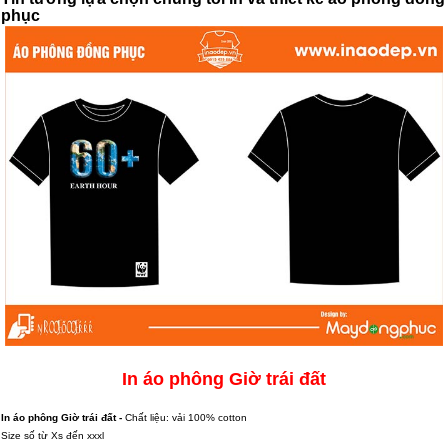
phục
In áo phông Giờ trái đất
In áo phông Giờ trái đất -
Chất liệu: vải 100% cotton
Size số từ Xs đến xxxl