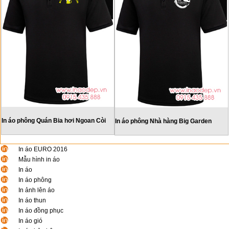
In áo phông Quán Bia hơi Ngoan Còi
In áo phông Nhà hàng Big Garden
In áo EURO 2016
Mẫu hình in áo
In áo
In áo phông
In ảnh lên áo
In áo thun
In áo đồng phục
In áo gió