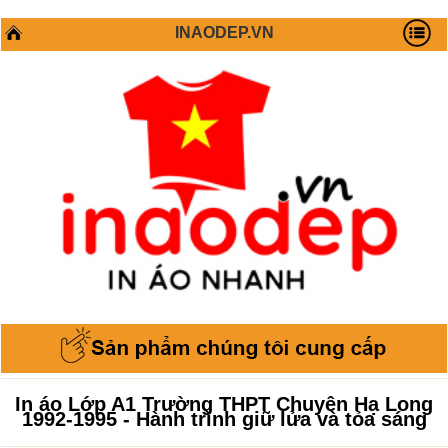
INAODEP.VN
In áo Lớp A1 Trường THPT Chuyên Hạ Long
1992-1995 - Hành trình giữ lửa và tỏa sáng