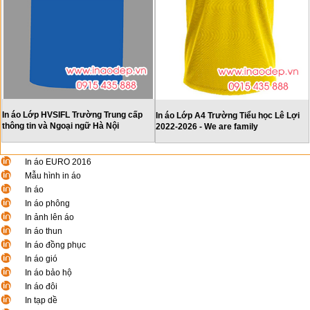
In áo Lớp HVSIFL Trường Trung cấp
In áo Lớp A4 Trường Tiểu học Lê Lợi
thông tin và Ngoại ngữ Hà Nội
2022-2026 - We are family
In áo EURO 2016
Mẫu hình in áo
In áo
In áo phông
In ảnh lên áo
In áo thun
In áo đồng phục
In áo gió
In áo bảo hộ
In áo đôi
In tạp dề