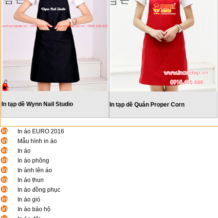
In tạp dề Wynn Nail Studio
In tạp dề Quán Proper Corn
In áo EURO 2016
Mẫu hình in áo
In áo
In áo phông
In ảnh lên áo
In áo thun
In áo đồng phục
In áo gió
In áo bảo hộ