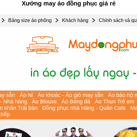
Xưởng may áo đồng phục giá rẻ
Bảng size áo phông
Khách hàng
Chính sách và qu
ay sẵn
Áo Nỉ
Áo khoác - Áo gió may sẵn
Áo bảo hộ 
 - Nhà hàng
Áo Blouse
Áo Bóng đá
Áo Thun Trẻ em
In khăn Trải bàn
Đồng phục nhà Hàng - Quán Cafe
Ma
 bếp