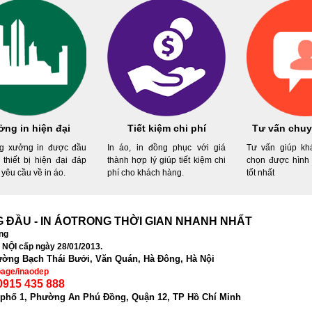
ng in hiện đại
Tiết kiệm chi phí
Tư vấn chuy
g xưởng in được đầu
In áo, in đồng phục với giá
Tư vấn giúp kh
 thiết bị hiện đại đáp
thành hợp lý giúp tiết kiệm chi
chọn được hình 
yêu cầu về in áo.
phí cho khách hàng.
tốt nhất
NG ĐẦU - IN ÁOTRONG THỜI GIAN NHANH NHẤT
ng
NỘI cấp ngày 28/01/2013.
Đường Bạch Thái Bưởi, Văn Quán, Hà Đông, Hà Nội
.page/inaodep
 0915 435 888
phố 1, Phường An Phú Đồng, Quận 12, TP Hồ Chí Minh