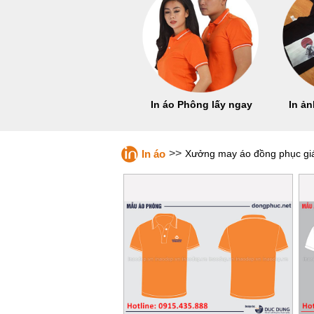
In áo Phông lấy ngay
In ản
>>
In áo
Xưởng may áo đồng phục giá