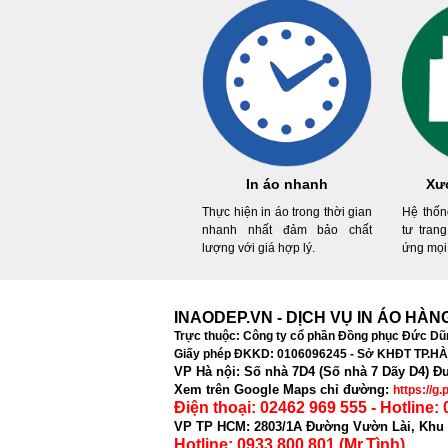
In áo nhanh
Xưở
Thực hiện in áo trong thời gian
Hệ thốn
nhanh nhất đảm bảo chất
tư trang
lượng với giá hợp lý.
ứng mọi 
INAODEP.VN - DỊCH VỤ IN ÁO HÀ
Trực thuộc: Công ty cổ phần Đồng phục Đức Dũ
Giấy phép ĐKKD: 0106096245 - Sở KHĐT TP.HÀ 
VP Hà nội: Số nhà 7D4 (Số nhà 7 Dãy D4) 
Xem trên Google Maps chỉ đường:
https://g
Điện thoại:
02462 969 555 - Hotline:
VP TP HCM: 2803/1A Đường Vườn Lài, Khu 
Hotline: 0933 800 801 (Mr.Tình)