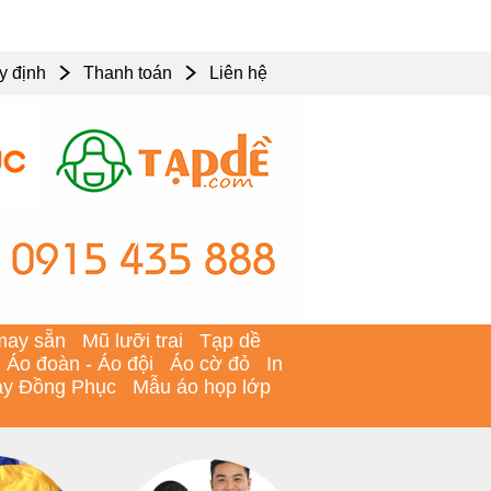
y định
Thanh toán
Liên hệ
may sẵn
Mũ lưỡi trai
Tạp dề
Áo đoàn - Áo đội
Áo cờ đỏ
In
y Đồng Phục
Mẫu áo họp lớp