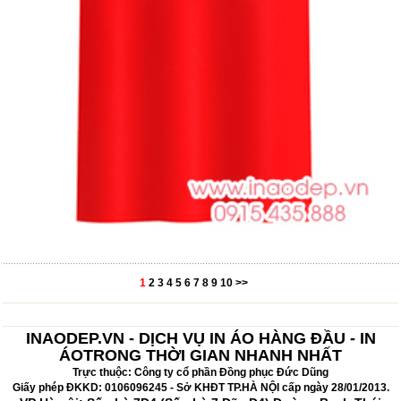
1
2
3
4
5
6
7
8
9
10
>>
INAODEP.VN - DỊCH VỤ IN ÁO HÀNG ĐẦU - IN
ÁOTRONG THỜI GIAN NHANH NHẤT
Trực thuộc: Công ty cổ phần Đồng phục Đức Dũng
Giấy phép ĐKKD: 0106096245 - Sở KHĐT TP.HÀ NỘI cấp ngày 28/01/2013.