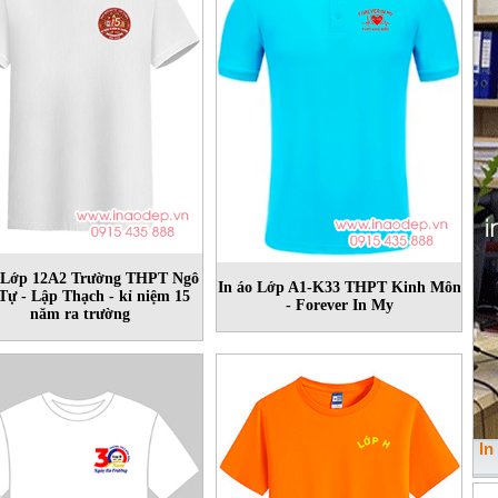
o Lớp 12A2 Trường THPT Ngô
In áo Lớp A1-K33 THPT Kinh Môn
Tự - Lập Thạch - kỉ niệm 15
- Forever In My
năm ra trường
In