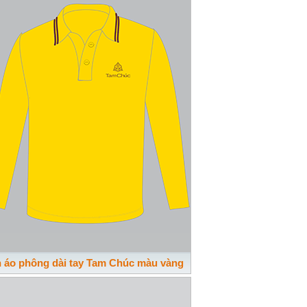
n áo phông dài tay Tam Chúc màu vàng