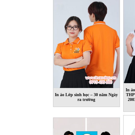
In á
In áo Lớp sinh học – 30 năm Ngày
THPT
ra trường
200