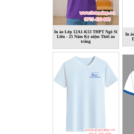
In áo Lớp 12A1-K53 THPT Ngô Sĩ
In á
Liên - 25 Năm Kỷ niệm Thời áo
D
trắng