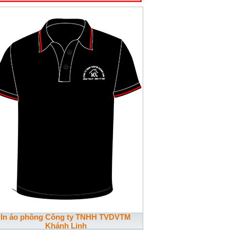
In áo phông Công ty TNHH TVDVTM
Khánh Linh