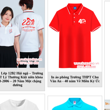
o Lớp 12B2 Hội ngộ – Trường
 Lý Thường Kiệt niên khóa
In áo phông Trường THPT Chu
3-2006 – 20 Năm Một chặng
Văn An - 40 năm Về Miền Ký Ức
đường
In