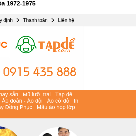
óa 1972-1975
y định
Thanh toán
Liên hệ
may sẵn
Mũ lưỡi trai
Tạp dề
Áo đoàn - Áo đội
Áo cờ đỏ
In
y Đồng Phục
Mẫu áo họp lớp