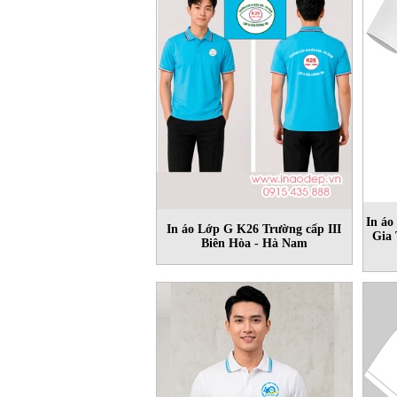
In á
In áo Lớp G K26 Trường cấp III
Gia 
Biên Hòa - Hà Nam