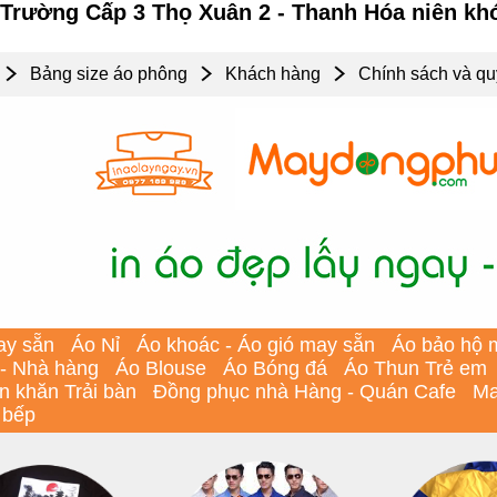
 Trường Cấp 3 Thọ Xuân 2 - Thanh Hóa niên kh
Bảng size áo phông
Khách hàng
Chính sách và qu
ay sẵn
Áo Nỉ
Áo khoác - Áo gió may sẵn
Áo bảo hộ 
 - Nhà hàng
Áo Blouse
Áo Bóng đá
Áo Thun Trẻ em
In khăn Trải bàn
Đồng phục nhà Hàng - Quán Cafe
Ma
 bếp