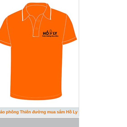
 áo phông Thiên đường mua sắm Hồ Ly