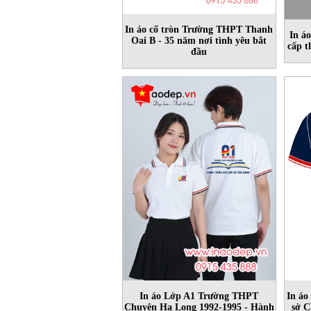
In áo cổ tròn Trường THPT Thanh
In á
Oai B - 35 năm nơi tình yêu bắt
cấp t
đầu
In áo Lớp A1 Trường THPT
In áo
Chuyên Hạ Long 1992-1995 - Hành
sở C