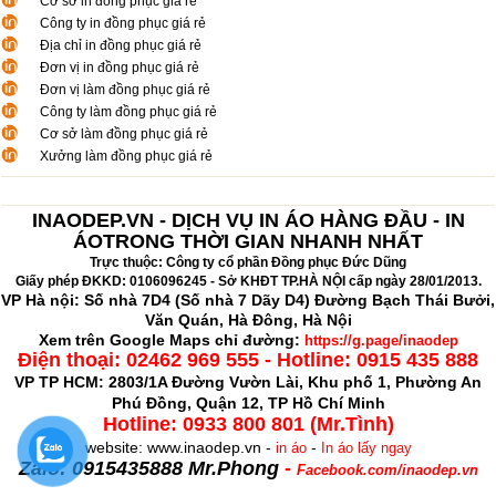
Cơ sở in đồng phục giá rẻ
Công ty in đồng phục giá rẻ
Địa chỉ in đồng phục giá rẻ
Đơn vị in đồng phục giá rẻ
Đơn vị làm đồng phục giá rẻ
Công ty làm đồng phục giá rẻ
Cơ sở làm đồng phục giá rẻ
Xưởng làm đồng phục giá rẻ
INAODEP.VN - DỊCH VỤ IN ÁO HÀNG ĐẦU - IN
ÁOTRONG THỜI GIAN NHANH NHẤT
Trực thuộc: Công ty cổ phần Đồng phục Đức Dũng
Giấy phép ĐKKD: 0106096245 - Sở KHĐT TP.HÀ NỘI cấp ngày 28/01/2013.
VP Hà nội: Số nhà 7D4 (Số nhà 7 Dãy D4) Đường Bạch Thái Bưởi,
Văn Quán, Hà Đông, Hà Nội
Xem trên Google Maps chỉ đường:
https://g.page/inaodep
Điện thoại:
02462 969 555 - Hotline: 0915 435 888
VP TP HCM: 2803/1A Đường Vườn Lài, Khu phố 1, Phường An
Phú Đồng, Quận 12, TP Hồ Chí Minh
Hotline: 0933 800 801 (Mr.Tình)
website: www.inaodep.vn -
-
in áo
In áo lấy ngay
Zalo: 0915435888 Mr.Phong
-
Facebook.com/inaodep.vn