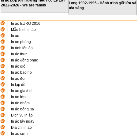
In áo Lớp A4 Trường Tiểu học Lê Lợi
Long 1992-1995 - Hành trình giữ lửa và
2022-2026 - We are family
tỏa sáng
In áo EURO 2016
Mẫu hình in áo
In áo
In áo phông
In ảnh lên áo
In áo thun
In áo đồng phục
In áo gió
In áo bảo hộ
In áo đôi
In tạp dề
In áo gia đình
In áo lớp
In áo nhóm
In áo bóng đá
Dịch vụ in áo
In áo lấy ngay
Địa chỉ in áo
In áo sơmi