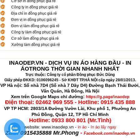
Cơ sở in đồng phục giá rẻ
Công ty in đồng phục giá rẻ
Địa chỉ in đồng phục giá rẻ
Đơn vị in đồng phục giá rẻ
Đơn vị làm đồng phục giá rẻ
Công ty làm đồng phục giá rẻ
Cơ sở làm đồng phục giá rẻ
Xưởng làm đồng phục giá rẻ
INAODEP.VN - DỊCH VỤ IN ÁO HÀNG ĐẦU - IN
ÁOTRONG THỜI GIAN NHANH NHẤT
Trực thuộc: Công ty cổ phần Đồng phục Đức Dũng
Giấy phép ĐKKD: 0106096245 - Sở KHĐT TP.HÀ NỘI cấp ngày 28/01/2013.
VP Hà nội: Số nhà 7D4 (Số nhà 7 Dãy D4) Đường Bạch Thái Bưởi,
Văn Quán, Hà Đông, Hà Nội
Xem trên Google Maps chỉ đường:
https://g.page/inaodep
Điện thoại:
02462 969 555 - Hotline: 0915 435 888
VP TP HCM: 2803/1A Đường Vườn Lài, Khu phố 1, Phường An
Phú Đồng, Quận 12, TP Hồ Chí Minh
Hotline: 0933 800 801 (Mr.Tình)
website: www.inaodep.vn -
-
in áo
In áo lấy ngay
Zalo: 0915435888 Mr.Phong
-
Facebook.com/inaodep.vn