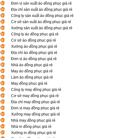
Đơn vị sản xuất áo đồng phục giá rẻ
Địa chỉ sản xuất áo đồng phục giá rẻ
Công ty sản xuất áo đồng phục giá rẻ
Cơ sở sản xuất áo đồng phục giá rẻ
Xưởng sản xuất áo đồng phục giá rẻ
Công ty áo đồng phục giá rẻ
Cơ sở áo đồng phục giá rẻ
Xưởng áo đồng phục giá rẻ
Địa chỉ áo đồng phục giá rẻ
Đơn vị áo đồng phục giá rẻ
Nhà áo đồng phục giá rẻ
May áo đồng phục giá rẻ
Làm áo đồng phục giá rẻ
May đồng phục giá rẻ
Công ty may đồng phục giá rẻ
Cơ sở may đồng phục giá rẻ
Địa chỉ may đồng phục giá rẻ
Đơn vị may đồng phục giá rẻ
Xưởng may đồng phục giá rẻ
Nhà may đồng phục giá rẻ
Nhà in đồng phục giá rẻ
Xưởng in đồng phục giá rẻ