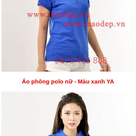
Áo phông polo nữ - Màu xanh YA