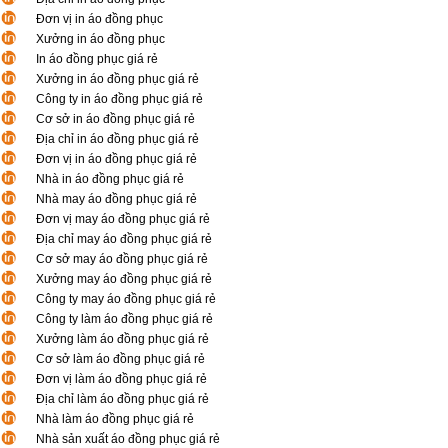
Đơn vị in áo đồng phục
Xưởng in áo đồng phục
In áo đồng phục giá rẻ
Xưởng in áo đồng phục giá rẻ
Công ty in áo đồng phục giá rẻ
Cơ sở in áo đồng phục giá rẻ
Địa chỉ in áo đồng phục giá rẻ
Đơn vị in áo đồng phục giá rẻ
Nhà in áo đồng phục giá rẻ
Nhà may áo đồng phục giá rẻ
Đơn vị may áo đồng phục giá rẻ
Địa chỉ may áo đồng phục giá rẻ
Cơ sở may áo đồng phục giá rẻ
Xưởng may áo đồng phục giá rẻ
Công ty may áo đồng phục giá rẻ
Công ty làm áo đồng phục giá rẻ
Xưởng làm áo đồng phục giá rẻ
Cơ sở làm áo đồng phục giá rẻ
Đơn vị làm áo đồng phục giá rẻ
Địa chỉ làm áo đồng phục giá rẻ
Nhà làm áo đồng phục giá rẻ
Nhà sản xuất áo đồng phục giá rẻ