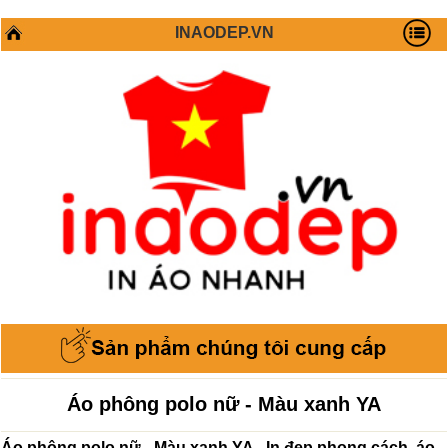
INAODEP.VN
Áo phông polo nữ - Màu xanh YA
Áo phông polo nữ - Màu xanh YA - In đẹp phong cách, áo