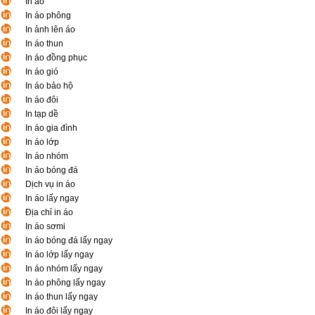
In áo
In áo phông
In ảnh lên áo
In áo thun
In áo đồng phục
In áo gió
In áo bảo hộ
In áo đôi
In tạp dề
In áo gia đình
In áo lớp
In áo nhóm
In áo bóng đá
Dịch vụ in áo
In áo lấy ngay
Địa chỉ in áo
In áo sơmi
In áo bóng đá lấy ngay
In áo lớp lấy ngay
In áo nhóm lấy ngay
In áo phông lấy ngay
In áo thun lấy ngay
In áo đôi lấy ngay