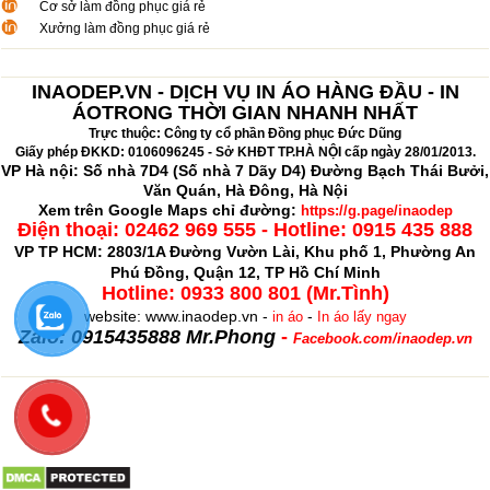
Cơ sở làm đồng phục giá rẻ
Xưởng làm đồng phục giá rẻ
INAODEP.VN - DỊCH VỤ IN ÁO HÀNG ĐẦU - IN
ÁOTRONG THỜI GIAN NHANH NHẤT
Trực thuộc: Công ty cổ phần Đồng phục Đức Dũng
Giấy phép ĐKKD: 0106096245 - Sở KHĐT TP.HÀ NỘI cấp ngày 28/01/2013.
VP Hà nội: Số nhà 7D4 (Số nhà 7 Dãy D4) Đường Bạch Thái Bưởi,
Văn Quán, Hà Đông, Hà Nội
Xem trên Google Maps chỉ đường:
https://g.page/inaodep
Điện thoại:
02462 969 555 - Hotline: 0915 435 888
VP TP HCM: 2803/1A Đường Vườn Lài, Khu phố 1, Phường An
Phú Đồng, Quận 12, TP Hồ Chí Minh
Hotline: 0933 800 801 (Mr.Tình)
website: www.inaodep.vn -
-
in áo
In áo lấy ngay
Zalo: 0915435888 Mr.Phong
-
Facebook.com/inaodep.vn