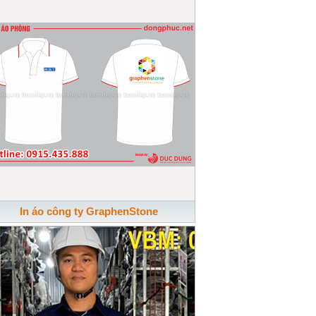
In áo công ty GraphenStone