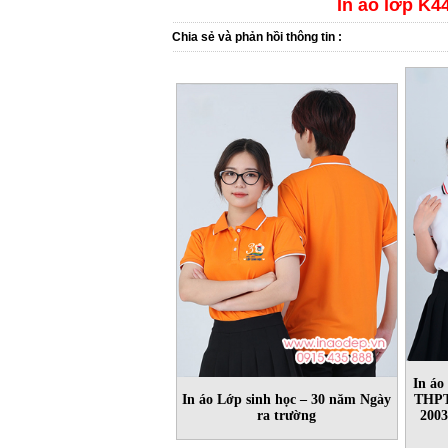
In áo lớp K4
Chia sẻ và phản hồi thông tin :
In áo
In áo Lớp sinh học – 30 năm Ngày
THPT
ra trường
2003