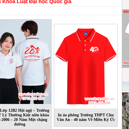
4 Khoa Luật Đại học Quốc gia
 Lớp 12B2 Hội ngộ – Trường
 Lý Thường Kiệt niên khóa
In áo phông Trường THPT Chu
-2006 – 20 Năm Một chặng
Văn An - 40 năm Về Miền Ký Ức
đường