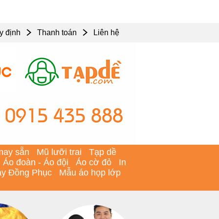
y định
Thanh toán
Liên hệ
may sẵn
Mũ lưỡi trai
Tạp dề
Áo đoàn - Áo đội
Áo cờ đỏ
In
y Đồng Phục
Mẫu áo họp lớp