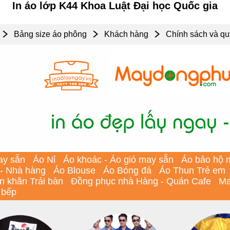
In áo lớp K44 Khoa Luật Đại học Quốc gia
Bảng size áo phông
Khách hàng
Chính sách và qu
ay sẵn
Áo Nỉ
Áo khoác - Áo gió may sẵn
Áo bảo hộ 
 - Nhà hàng
Áo Blouse
Áo Bóng đá
Áo Thun Trẻ em
In khăn Trải bàn
Đồng phục nhà Hàng - Quán Cafe
Ma
 bếp