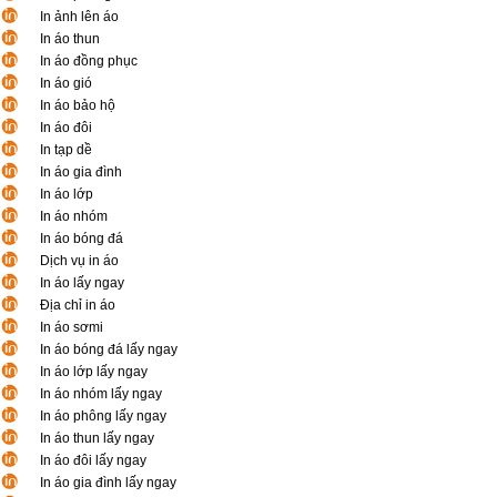
In ảnh lên áo
In áo thun
In áo đồng phục
In áo gió
In áo bảo hộ
In áo đôi
In tạp dề
In áo gia đình
In áo lớp
In áo nhóm
In áo bóng đá
Dịch vụ in áo
In áo lấy ngay
Địa chỉ in áo
In áo sơmi
In áo bóng đá lấy ngay
In áo lớp lấy ngay
In áo nhóm lấy ngay
In áo phông lấy ngay
In áo thun lấy ngay
In áo đôi lấy ngay
In áo gia đình lấy ngay