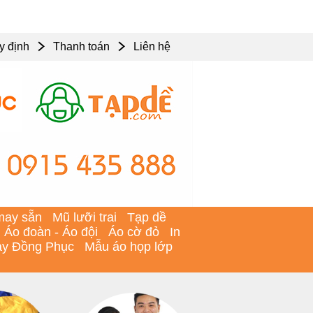
y định
Thanh toán
Liên hệ
may sẵn
Mũ lưỡi trai
Tạp dề
Áo đoàn - Áo đội
Áo cờ đỏ
In
y Đồng Phục
Mẫu áo họp lớp