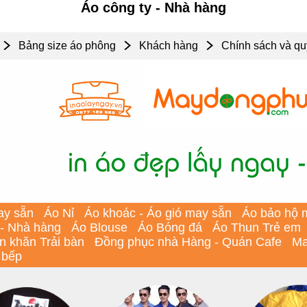
Áo công ty - Nhà hàng
Bảng size áo phông
Khách hàng
Chính sách và qu
ay sẵn
Áo Nỉ
Áo khoác - Áo gió may sẵn
Áo bảo hộ 
 - Nhà hàng
Áo Blouse
Áo Bóng đá
Áo Thun Trẻ em
In khăn Trải bàn
Đồng phục nhà Hàng - Quán Cafe
Ma
 bếp