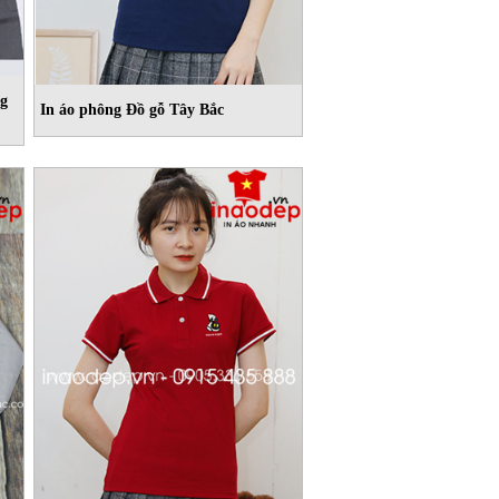
ng
In áo phông Đồ gỗ Tây Bắc