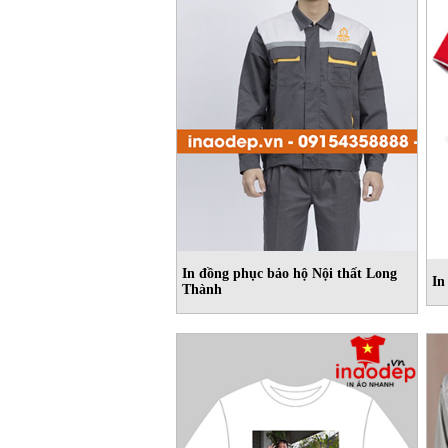
In đồng phục bảo hộ Nội thất Long
In
Thành