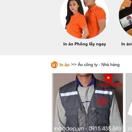
In áo Phông lấy ngay
In ản
>>
In áo
Áo công ty - Nhà hàng