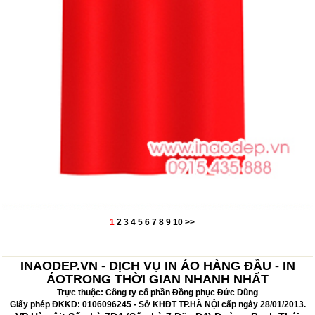
1
2
3
4
5
6
7
8
9
10
>>
INAODEP.VN - DỊCH VỤ IN ÁO HÀNG ĐẦU - IN
ÁOTRONG THỜI GIAN NHANH NHẤT
Trực thuộc: Công ty cổ phần Đồng phục Đức Dũng
Giấy phép ĐKKD: 0106096245 - Sở KHĐT TP.HÀ NỘI cấp ngày 28/01/2013.