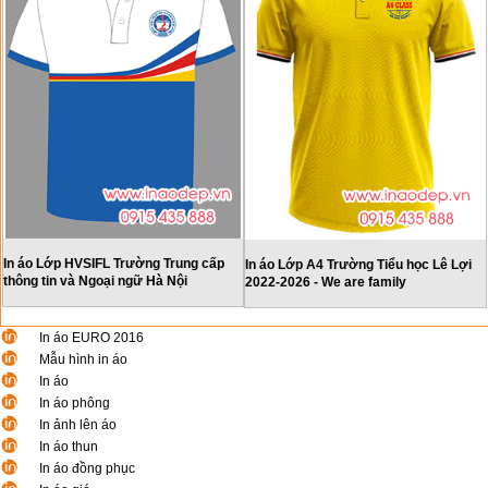
In áo Lớp HVSIFL Trường Trung cấp
In áo Lớp A4 Trường Tiểu học Lê Lợi
thông tin và Ngoại ngữ Hà Nội
2022-2026 - We are family
In áo EURO 2016
Mẫu hình in áo
In áo
In áo phông
In ảnh lên áo
In áo thun
In áo đồng phục