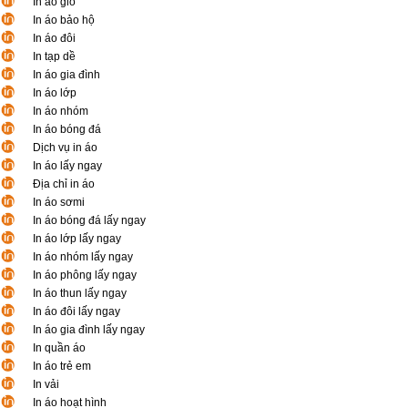
In áo gió
In áo bảo hộ
In áo đôi
In tạp dề
In áo gia đình
In áo lớp
In áo nhóm
In áo bóng đá
Dịch vụ in áo
In áo lấy ngay
Địa chỉ in áo
In áo sơmi
In áo bóng đá lấy ngay
In áo lớp lấy ngay
In áo nhóm lấy ngay
In áo phông lấy ngay
In áo thun lấy ngay
In áo đôi lấy ngay
In áo gia đình lấy ngay
In quần áo
In áo trẻ em
In vải
In áo hoạt hình