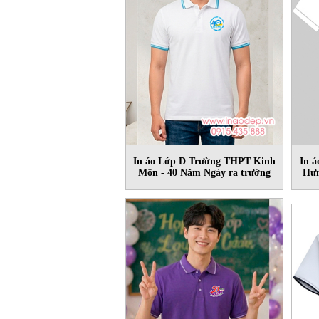
In áo Lớp D Trường THPT Kinh
In 
Môn - 40 Năm Ngày ra trường
Hưn