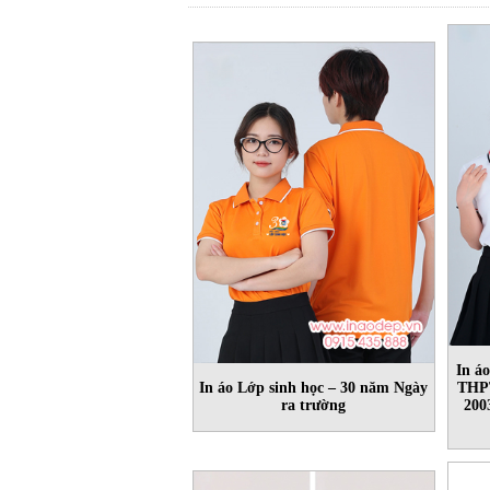
In á
In áo Lớp sinh học – 30 năm Ngày
THPT
ra trường
200