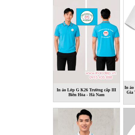
In á
In áo Lớp G K26 Trường cấp III
Gia 
Biên Hòa - Hà Nam