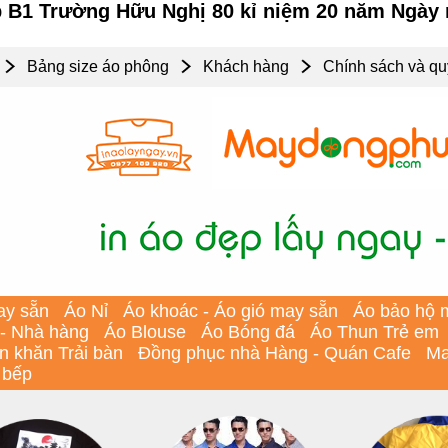
p B1 Trường Hữu Nghị 80 kỉ niệm 20 năm Ngày 
Bảng size áo phông
Khách hàng
Chính sách và qu
ay sẵn
Áo Nỉ
Áo khoác - Áo gió may sẵn
Áo bảo hộ 
 - Nhà hàng
Áo Blouse
Áo Bóng đá
Áo Thun Trẻ em
In khăn Trải bàn
Đồng phục nhà Hàng - Quán Cafe
Ma
 bếp