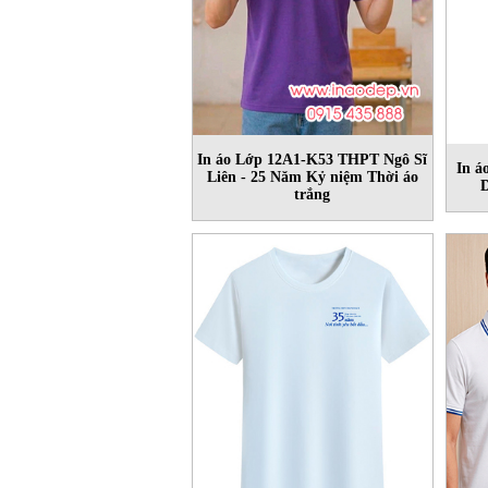
In áo Lớp 12A1-K53 THPT Ngô Sĩ
In á
Liên - 25 Năm Kỷ niệm Thời áo
D
trắng