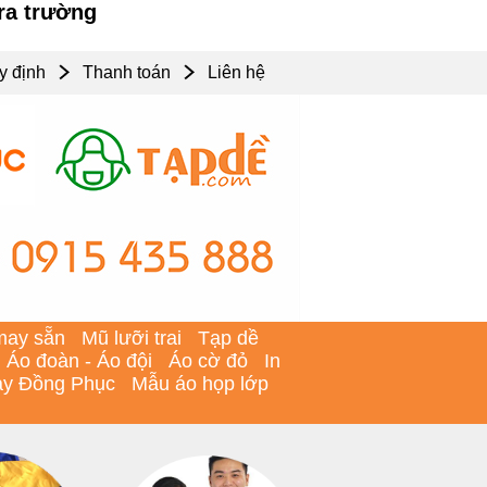
ra trường
y định
Thanh toán
Liên hệ
may sẵn
Mũ lưỡi trai
Tạp dề
Áo đoàn - Áo đội
Áo cờ đỏ
In
y Đồng Phục
Mẫu áo họp lớp