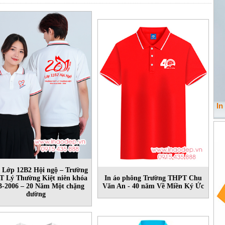
In
o Lớp 12B2 Hội ngộ – Trường
 Lý Thường Kiệt niên khóa
In áo phông Trường THPT Chu
3-2006 – 20 Năm Một chặng
Văn An - 40 năm Về Miền Ký Ức
đường