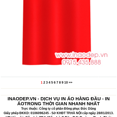
1
2
3
4
5
6
7
8
9
10
>>
INAODEP.VN - DỊCH VỤ IN ÁO HÀNG ĐẦU - IN
ÁOTRONG THỜI GIAN NHANH NHẤT
Trực thuộc: Công ty cổ phần Đồng phục Đức Dũng
Giấy phép ĐKKD: 0106096245 - Sở KHĐT TP.HÀ NỘI cấp ngày 28/01/2013.