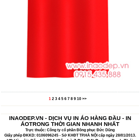
1
2
3
4
5
6
7
8
9
10
>>
INAODEP.VN - DỊCH VỤ IN ÁO HÀNG ĐẦU - IN
ÁOTRONG THỜI GIAN NHANH NHẤT
Trực thuộc: Công ty cổ phần Đồng phục Đức Dũng
Giấy phép ĐKKD: 0106096245 - Sở KHĐT TP.HÀ NỘI cấp ngày 28/01/2013.