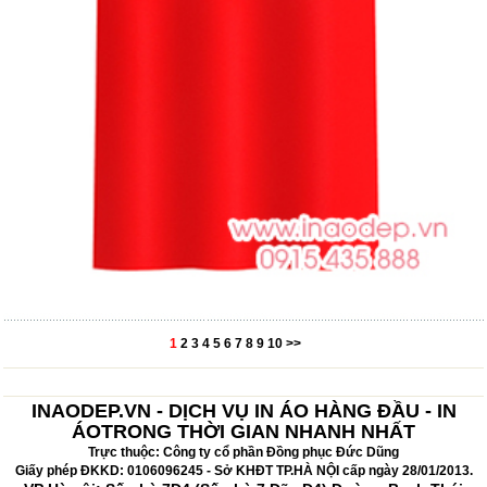
1
2
3
4
5
6
7
8
9
10
>>
INAODEP.VN - DỊCH VỤ IN ÁO HÀNG ĐẦU - IN
ÁOTRONG THỜI GIAN NHANH NHẤT
Trực thuộc: Công ty cổ phần Đồng phục Đức Dũng
Giấy phép ĐKKD: 0106096245 - Sở KHĐT TP.HÀ NỘI cấp ngày 28/01/2013.