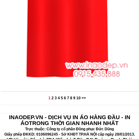
1
2
3
4
5
6
7
8
9
10
>>
INAODEP.VN - DỊCH VỤ IN ÁO HÀNG ĐẦU - IN
ÁOTRONG THỜI GIAN NHANH NHẤT
Trực thuộc: Công ty cổ phần Đồng phục Đức Dũng
Giấy phép ĐKKD: 0106096245 - Sở KHĐT TP.HÀ NỘI cấp ngày 28/01/2013.