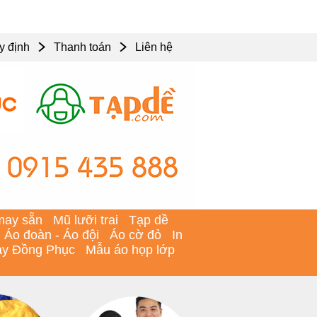
y định
Thanh toán
Liên hệ
may sẵn
Mũ lưỡi trai
Tạp dề
Áo đoàn - Áo đội
Áo cờ đỏ
In
y Đồng Phục
Mẫu áo họp lớp