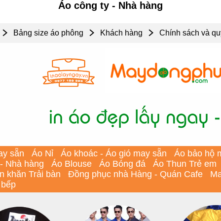
Áo công ty - Nhà hàng
Bảng size áo phông
Khách hàng
Chính sách và qu
ay sẵn
Áo Nỉ
Áo khoác - Áo gió may sẵn
Áo bảo hộ 
 - Nhà hàng
Áo Blouse
Áo Bóng đá
Áo Thun Trẻ em
In khăn Trải bàn
Đồng phục nhà Hàng - Quán Cafe
Ma
 bếp