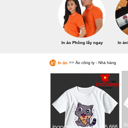
In áo Phông lấy ngay
In ản
>>
In áo
Áo công ty - Nhà hàng