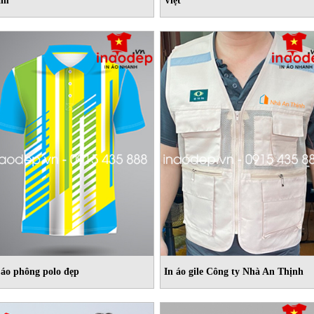
am
Việt
 áo phông polo đẹp
In áo gile Công ty Nhà An Thịnh