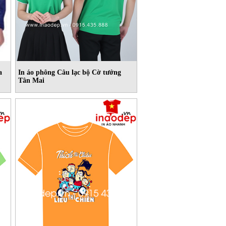
a
In áo phông Câu lạc bộ Cờ tướng
Tân Mai