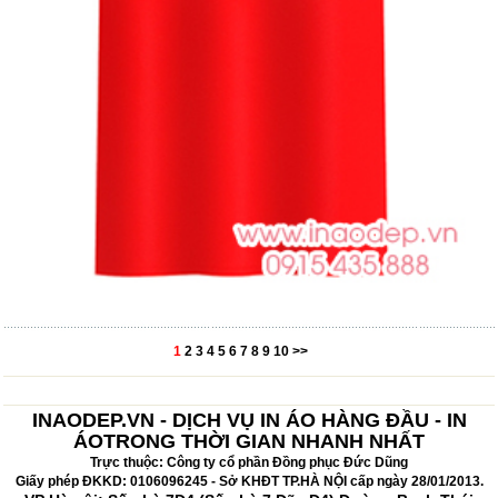
1
2
3
4
5
6
7
8
9
10
>>
INAODEP.VN - DỊCH VỤ IN ÁO HÀNG ĐẦU - IN
ÁOTRONG THỜI GIAN NHANH NHẤT
Trực thuộc: Công ty cổ phần Đồng phục Đức Dũng
Giấy phép ĐKKD: 0106096245 - Sở KHĐT TP.HÀ NỘI cấp ngày 28/01/2013.